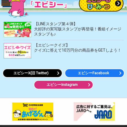
【LINEスタンプ第４弾】
大好評の実写版スタンプが再登場！番組イメージ
スタンプも♪
【エビシークイズ】
クイズに答えて10万円分の商品券をGETしよう！
エビシーX(旧 Twitter)
エビシーFacebook
エビシーInstagram