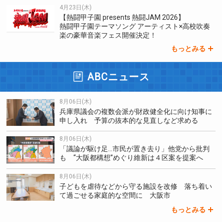
4月23日(木)
【熱闘甲子園 presents 熱闘JAM 2026】
熱闘甲子園テーマソング アーティスト×高校吹奏
楽の豪華音楽フェス開催決定！
もっとみる
ABCニュース
8月06日(木)
兵庫県議会の複数会派が財政健全化に向け知事に
申し入れ 予算の抜本的な見直しなど求める
8月06日(木)
「議論が駆け足…市民が置き去り」他党から批判
も “大阪都構想”めぐり維新は４区案を提案へ
8月06日(木)
子どもを虐待などから守る施設を改修 落ち着い
て過ごせる家庭的な空間に 大阪市
もっとみる