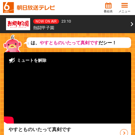
番組表
メニュー
23:10
熱闘甲子園
ナイト」は、
やすとものいたって真剣です
だシー！
やすとものいたって真剣です