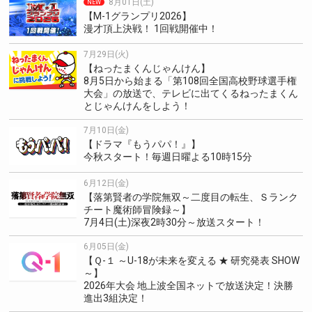
8月01日(土)
NEW
【M-1グランプリ2026】
漫才頂上決戦！ 1回戦開催中！
7月29日(火)
【ねったまくんじゃんけん】
8月5日から始まる「第108回全国高校野球選手権
大会」の放送で、テレビに出てくるねったまくん
とじゃんけんをしよう！
7月10日(金)
【ドラマ『もうパパ！』】
今秋スタート！毎週日曜よる10時15分
6月12日(金)
【落第賢者の学院無双～二度目の転生、Ｓランク
チート魔術師冒険録～】
7月4日(土)深夜2時30分～放送スタート！
6月05日(金)
【Ｑ-１ ～U-18が未来を変える ★ 研究発表 SHOW
～】
2026年大会 地上波全国ネットで放送決定！決勝
進出3組決定！