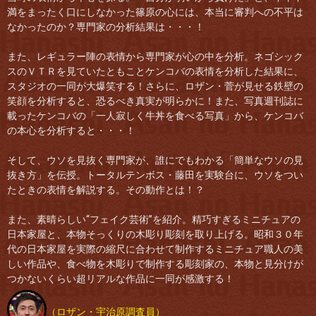
満をまったく口にしなかった篠原の心には、本当に審判への不平は
なかったのか？専門家の分析結果は・・・！
また、レギュラー陣の表情から専門家が心の中を分析。ネゴシック
スのＶＴＲを見ていたともことケンコバの表情を分析した結果に、
スタジオの一同が大爆笑する！さらに、ロザン・菅が見せる鉄壁の
笑顔を分析すると、恐るべき真実が明らかに！また、写真週刊誌に
載ったケンコバの「一人寂しく牛丼を食べる写真」から、ケンコバ
の本心を分析すると・・・！
そして、ウソを見抜く専門家が、誰にでもわかる「簡単なウソの見
抜き方」を伝授。トータルテンボス・藤田を実験台に、ウソをつい
たときの表情を解説する。その動作とは！？
また、素晴らしい“フェイク芸術”を紹介。精巧すぎるミニチュアの
日本家屋と、本物そっくりの木彫り彫刻を取り上げる。昭和３０年
代の日本家屋を実際の縮尺に合わせて制作するミニチュア職人の美
しい作品や、食べ物を木彫りで制作する彫刻家の、本物と見分けが
つかないくらい超リアルな作品に一同が感激する！
（ロザン・宇治原調査員）