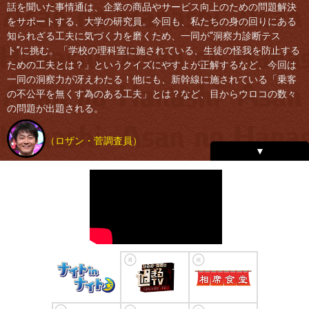
話を聞いた事情通は、企業の商品やサービス向上のための問題解決
をサポートする、大学の研究員。今回も、私たちの身の回りにある
知られざる工夫に気づく力を磨くため、一同が“洞察力診断テス
ト”に挑む。「学校の理科室に施されている、生徒の怪我を防止する
ための工夫とは？」というクイズにやすよが正解するなど、今回は
一同の洞察力が冴えわたる！他にも、新幹線に施されている「乗客
の不公平を無くす為のある工夫」とは？など、目からウロコの数々
の問題が出題される。
（ロザン・菅調査員）
ページの先頭へ