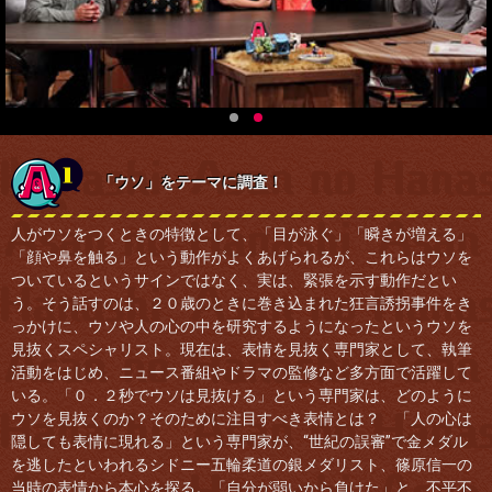
「ウソ」をテーマに調査！
人がウソをつくときの特徴として、「目が泳ぐ」「瞬きが増える」
「顔や鼻を触る」という動作がよくあげられるが、これらはウソを
ついているというサインではなく、実は、緊張を示す動作だとい
う。そう話すのは、２０歳のときに巻き込まれた狂言誘拐事件をき
っかけに、ウソや人の心の中を研究するようになったというウソを
見抜くスペシャリスト。現在は、表情を見抜く専門家として、執筆
活動をはじめ、ニュース番組やドラマの監修など多方面で活躍して
いる。「０．２秒でウソは見抜ける」という専門家は、どのように
ウソを見抜くのか？そのために注目すべき表情とは？ 「人の心は
隠しても表情に現れる」という専門家が、“世紀の誤審”で金メダル
を逃したといわれるシドニー五輪柔道の銀メダリスト、篠原信一の
当時の表情から本心を探る。「自分が弱いから負けた」と、不平不