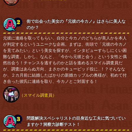
街で出会った美女の『元彼の今カノ』はさらに美人な
のか？
元彼に連絡を取ってもらい、自分と今カノのどちらが美人かを本人
が判定するというユニークな企画。まずは、街頭で「元彼の今カノ
を見てみたい」という美女を探すが、インタビューすらしにくい困
難な調査。しかし、なんと、「今から元彼と会う」という女性と偶
然出会う！チャンスを逃すものかと話を進めるスマイル調査員だ
が、調査はあらぬ方向、まさかのキューピッド役に…！？そんなな
か、２カ月前に結婚したばかりの新婚カップルの奥様が、初めて付
き合った彼氏に連絡を取り、今カノとご対面する！
（スマイル調査員）
問題解決スペシャリストの目
身近な工夫に気づいてい
ますか？洞察力診断テスト！