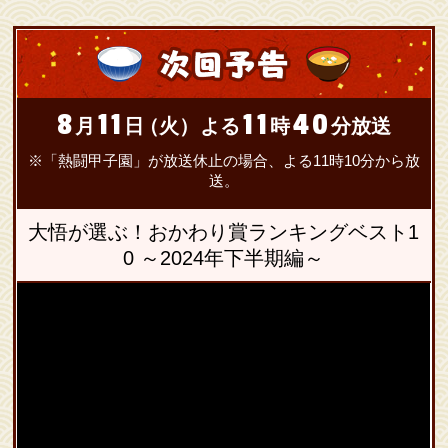
8
11
11
40
月
日
（火）
よる
時
分放送
※「熱闘甲子園」が放送休止の場合、よる11時10分から放
送。
大悟が選ぶ！おかわり賞ランキングベスト1
0 ～2024年下半期編～