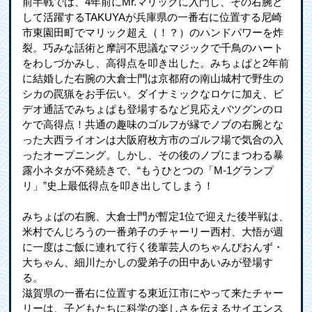
前半戦では、4年前にMr.マリックに入門し、その右腕と
して活躍するTAKUYAが兵庫県の一番右に位置する尼崎
市東園田町でマリック超え（！？）のハンドパワーを炸
裂。巧みな話術と摩訶不思議なマジックで千鳥のハート
をわしづかみし、高得点を叩き出した。みちょぱと2年前
に結婚した右腕の大倉士門は京都府の南山城村で野生の
シカの罠猟をお手伝い。ダイナミックなロケに加え、ビ
デオ通話でみちょぱも登場するなど見応えバツグンのロ
ケで高得点！共通の趣味のゴルフが縁でノブの右腕とな
った大西ライオンは大阪府枚方市のゴルフ場で気合の入
ったオープニング。しかし、その後のノブにまつわる暴
露小ネタが不発続きで、“もうひとつの「M-1グランプ
リ」”史上最低得点を叩き出してしまう！
みちょぱの右腕、大倉士門が暫定1位で迎えた後半戦は、
米村でんじろうの一番弟子のチャーリー西村、大悟が週
に一度はご飯に連れて行く後輩芸人のちゃんぴおんず・
大ちゃん、細川たかしの愛弟子の田中あいみが登場す
る。
滋賀県の一番右に位置する東近江市にやって来たチャー
リーは、子どもたちに科学の楽しさを伝えるサイエンス