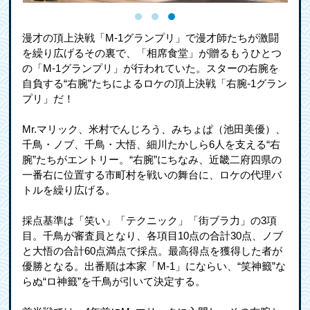
漫才の頂上決戦「M-1グランプリ」で漫才師たちが激闘
を繰り広げるその裏で、「相席食堂」が贈るもうひとつ
の「M-1グランプリ」が行われていた。スターの右腕を
自負する“右腕”たちによるロケの頂上決戦「右腕-1グラン
プリ」だ！
Mr.マリック、米村でんじろう、みちょぱ（池田美優）、
千鳥・ノブ、千鳥・大悟、細川たかしら6人を支える“右
腕”たちがエントリー。“右腕”にちなみ、近畿二府四県の
一番右に位置する市町村を戦いの舞台に、ロケの代理バ
トルを繰り広げる。
採点基準は「笑い」「テクニック」「街ブラ力」の3項
目。千鳥が審査員となり、各項目10点の合計30点、ノブ
と大悟の合計60点満点で採点。最高得点を獲得した者が
優勝となる。出番順は本家「M-1」にならい、“笑神籤”な
らぬ“ロ神籤”を千鳥が引いて決定する。