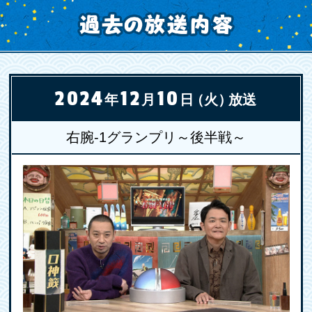
2024
12
10
年
月
日
（火）
放送
右腕-1グランプリ～後半戦～