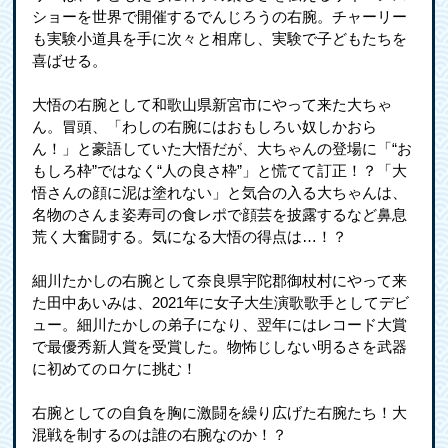
ショーを世界で開催するでんじろうの右腕。チャーリー
も実験小道具を手に次々と相席し、実験で子どもたちを
喜ばせる。
大悟の右腕として和歌山県新宮市にやって来た大ちゃ
ん。冒頭、「わしの右腕にはおもしろい奴しかおら
ん！」と豪語していた大悟だが、大ちゃんの登場に「“お
もしろ枠”ではなく“人の良さ枠”」と慌てて訂正！？「大
悟さんの顔に泥は塗れない」と気合の入る大ちゃんは、
名物のさんま姿寿司の食レポで顔芸を披露するなど鼻息
荒く大奮闘する。気になる大悟の得点は…！？
細川たかしの右腕として奈良県宇陀郡御杖村にやって来
た田中あいみは、2021年に女子大生演歌歌手としてデビ
ュー。細川たかしの弟子になり、翌年にはレコード大賞
で最優秀新人賞を受賞した。物怖じしない明るさを武器
に初めてのロケに挑む！
右腕としての自負を胸に激闘を繰り広げた右腕たち！大
混戦を制するのは誰の右腕なのか！？