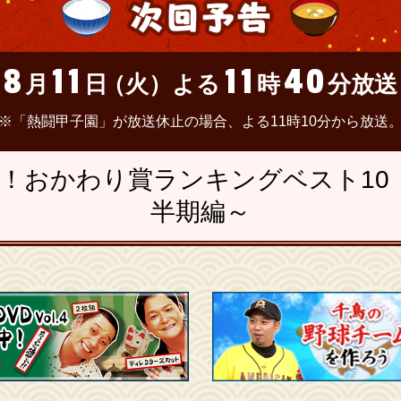
8
11
11
40
月
日
（火）
よる
時
分放送
※「熱闘甲子園」が放送休止の場合、よる11時10分から放送
！おかわり賞ランキングベスト10 ～
半期編～