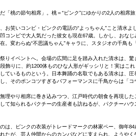
だ「桃の節句相席」。桃＝“ピンク”にゆかりの2人の相席
お笑いコンビ・ピンクの電話の“よっちゃん”こと清水よし子
凹コンビで大人気だった彼女も現在67歳。しかし、おなじ
在。変わらぬ“不思議ちゃん”キャラに、スタジオの千鳥も
祭りイベントへ。会場の広間に足を踏み入れた清水は、驚
な段飾りに、約1200体ものひな人形がギッシリと！実はこ
しているものという。日本舞踊の名取でもある清水は、圧
し、そのポンコツすぎるパフォーマンスに千鳥からは「コ
無理やり相席に巻き込みつつ、江戸時代の朝食を再現した
して知られるパクチーの生産者も訪ねるが、パクチーハウ
のは、ピンクの衣装がトレードマークの林家ペー、御年84
れたが、芸人仲間からのカンパなどに支えられ、ようやく