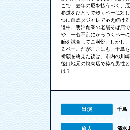
こで、去年の厄を払うべく、厄
参道をひとりで歩くペーに対し
つに自虐ダジャレで応え続ける
道中、明治創業の老舗そば店で
や、一心不乱にがっつくペーに
飴を試食してご満悦。しかし、
るペー。だがここにも、千鳥を
祈願を終えた後は、市内の川崎
後は地元の焼肉店で粋な男性と
は？
出演
千鳥
旅人
清水