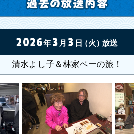
2026
3
3
年
月
日
（火）
放送
清水よし子＆林家ペーの旅！