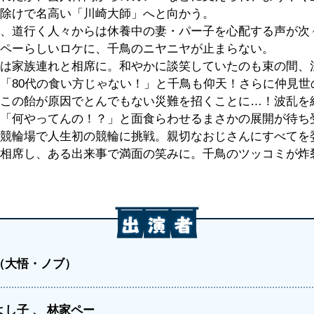
除けで名高い「川崎大師」へと向かう。
、道行く人々からは休養中の妻・パー子を心配する声が次
ペーらしいロケに、千鳥のニヤニヤが止まらない。
は家族連れと相席に。和やかに談笑していたのも束の間、
「80代の食い方じゃない！」と千鳥も仰天！さらに仲見世
この飴が原因でとんでもない災難を招くことに…！波乱を
「何やってんの！？」と面食らわせるまさかの展開が待ち
競輪場で人生初の競輪に挑戦。親切なおじさんにすべてを
相席し、ある出来事で満面の笑みに。千鳥のツッコミが炸
（大悟・ノブ）
よし子
林家ペー