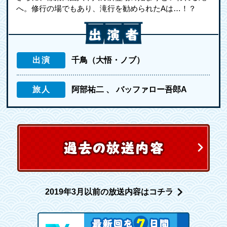
へ。修行の場でもあり、滝行を勧められたAは…！？
出演
千鳥（大悟・ノブ）
旅人
阿部祐二
バッファロー吾郎A
2019年3月以前の放送内容はコチラ