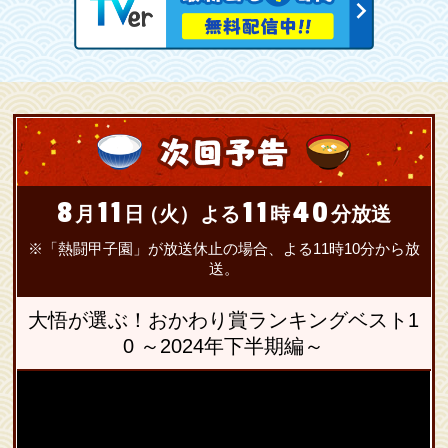
8
11
11
40
月
日
（火）
よる
時
分放送
※「熱闘甲子園」が放送休止の場合、よる11時10分から放
送。
大悟が選ぶ！おかわり賞ランキングベスト1
0 ～2024年下半期編～