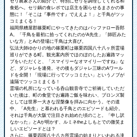
セリ農家さんの紹介で、特別にセリを調理してくれる和
食処へ。セリ鍋の食レポでは店主を困らせるまさかの事
態に！「そこは『事件です』でええよ！」と千鳥がツッ
コミまくる！
福岡県糟屋郡篠栗町にやってきたのはバッファロー吾郎
A。「千鳥を最初に拾ってくれたのがA先生」「師匠みた
いな方」とAの登場に千鳥は大喜び。
弘法大師ゆかりの地の篠栗町は篠栗四国八十八ヶ所霊場
巡りができる町。観光案内所でほのぼのしたお遍路マッ
プをいただくと、「スマイリーなオマイリ―ですね」な
ど、ダジャレを連発。その後もダジャレ三昧のAワール
ドを全開！「現場に行ってツッコミたい」というノブが
遠隔でツッコミまくる！
霊場の札所になっている呑山観音寺でご祈祷していただ
いた後は、町の食堂でお遍路ご飯を味わい、ブロンズ製
としては世界一大きな涅槃像を拝みに向かう。その道
中、「A先生」と慕われる千鳥とのエピソードも紹介。
それは千鳥が大阪で注目され始めた頃のこと。「申し訳
なかった」とAが明かす、ルミネtheよしもとでの微笑ま
しいエピソードとは？
さらに、篠栗四国八十八カ所霊場の始まりといわれる滝