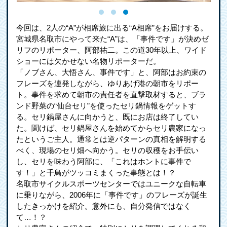
今回は、2人の“A”が相席旅に出る“A相席”をお届けする。
宮城県名取市にやって来た“A”は、「事件です」が決めゼ
リフのリポーター、阿部祐二。この道30年以上、ワイド
ショーには欠かせない名物リポーターだ。
「ノブさん、大悟さん、事件です」と、阿部はお約束の
フレーズを連発しながら、ゆりあげ港の朝市をリポー
ト。事件を求めて朝市の責任者を直撃取材すると、ブラ
ンド野菜の“仙台セリ”を使ったセリ鍋情報をゲットす
る。セリ鍋屋さんに向かうと、既にお店は終了してい
た。聞けば、セリ鍋屋さんを始めてからセリ農家になっ
たというご主人。通常とは逆パターンの真相を解明する
べく、現場のセリ畑へ向かう。セリの収穫をお手伝い
し、セリを味わう阿部に、「これはホントに事件で
す！」と千鳥がツッコミまくった事態とは！？
名取市サイクルスポーツセンターではユニークな自転車
に乗りながら、2006年に「事件です」のフレーズが誕生
したきっかけを紹介。意外にも、自分発信ではなく
て…！？