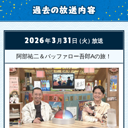
2026
3
31
年
月
日
（火）
放送
阿部祐二＆バッファロー吾郎Aの旅！