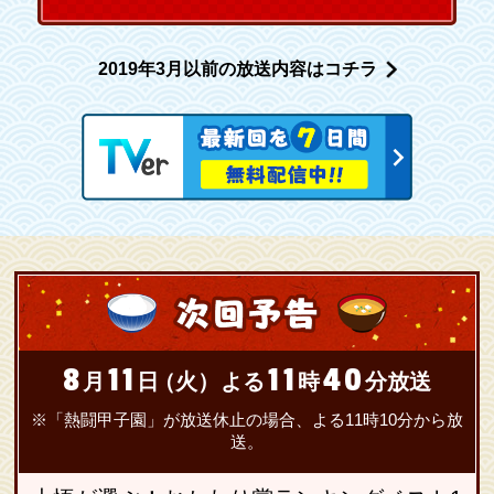
2019年3月以前の放送内容はコチラ
8
11
11
40
月
日
（火）
よる
時
分放送
※「熱闘甲子園」が放送休止の場合、よる11時10分から放
送。