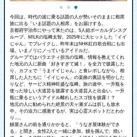
今回は、時代の波に乗る話題の人が勢いそのままに相席
旅に出る「いま話題の人相席」をお届けする。
京都府宇治市にやって来たのは、5人組ボーカルダンスグ
ループ、M!LKの塩﨑太智。2025年に大ヒットした「イイ
じゃん」でブレイクし、昨年末はNHK紅白歌合戦にも出
場。いまノリにノっているアイドルだ。
グループではバラエティ担当の塩﨑。情報を教えてくれ
た地元の人に新曲「好きすぎて滅！」を全力で披露した
り、カフェで「うまイイじゃん」と食レポしながら、相
席した人たちに「イイじゃん」の楽曲の裏話を明かした
りなど、サービス精神旺盛な塩﨑。旅の途中、一升瓶を
使った珍しい大道芸を披露する大道芸人と出会い、一升
瓶に乗るというアイドル離れしたスゴ技を披露！？
地元の人に勧められた絶景の天ヶ瀬ダムは折しも放水
中。その迫力に感激するが、実は心霊スポットだとわか
り…。
鰻屋さんの前を通りかかると、「うなぎ屋体験ができ
る」と聞き、女性2人と一緒に参加。鰻を掴んで、焼い