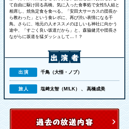
て自由に駆け回る高橋。気に入った食事処で女性5人組と
相席し、焼魚定食を食べる。「安田大サーカスの団長か
ら教わった」という食レポに、再び渋い表情になる千
鳥。さらに、地元の人オススメのほしいも神社に向かう
途中、「すごく良い坂道だから」と、森脇健児や団長さ
ながらに坂道を猛ダッシュして…！？
出演
千鳥（大悟・ノブ）
旅人
塩﨑太智（M!LK）
高橋成美