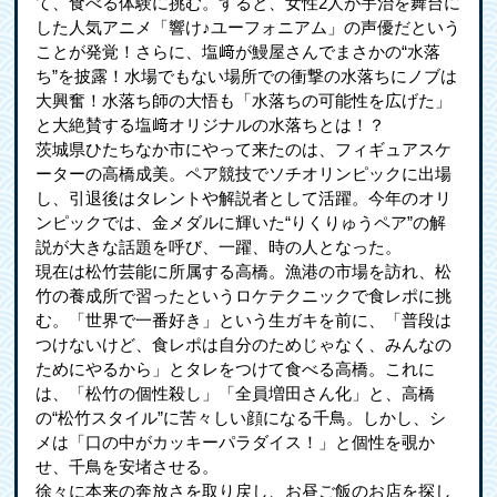
て、食べる体験に挑む。すると、女性2人が宇治を舞台に
した人気アニメ「響け♪ユーフォニアム」の声優だという
ことが発覚！さらに、塩﨑が鰻屋さんでまさかの“水落
ち”を披露！水場でもない場所での衝撃の水落ちにノブは
大興奮！水落ち師の大悟も「水落ちの可能性を広げた」
と大絶賛する塩﨑オリジナルの水落ちとは！？
茨城県ひたちなか市にやって来たのは、フィギュアスケ
ーターの高橋成美。ペア競技でソチオリンピックに出場
し、引退後はタレントや解説者として活躍。今年のオリ
ンピックでは、金メダルに輝いた“りくりゅうペア”の解
説が大きな話題を呼び、一躍、時の人となった。
現在は松竹芸能に所属する高橋。漁港の市場を訪れ、松
竹の養成所で習ったというロケテクニックで食レポに挑
む。「世界で一番好き」という生ガキを前に、「普段は
つけないけど、食レポは自分のためじゃなく、みんなの
ためにやるから」とタレをつけて食べる高橋。これに
は、「松竹の個性殺し」「全員増田さん化」と、高橋
の“松竹スタイル”に苦々しい顔になる千鳥。しかし、シ
メは「口の中がカッキーパラダイス！」と個性を覗か
せ、千鳥を安堵させる。
徐々に本来の奔放さを取り戻し、お昼ご飯のお店を探し