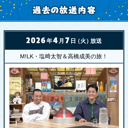
2026
4
7
年
月
日
（火）
放送
M!LK・塩﨑太智＆高橋成美の旅！