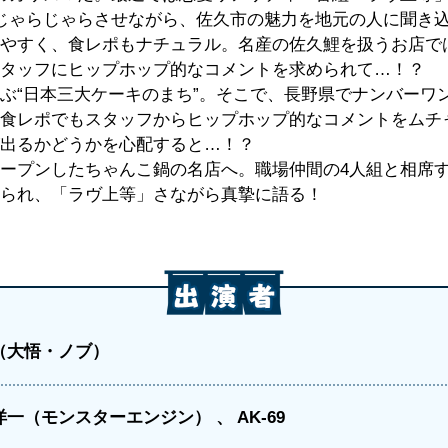
じゃらじゃらさせながら、佐久市の魅力を地元の人に聞き込み
やすく、食レポもナチュラル。名産の佐久鯉を扱うお店で
タッフにヒップホップ的なコメントを求められて…！？
ぶ“日本三大ケーキのまち”。そこで、長野県でナンバーワ
食レポでもスタッフからヒップホップ的なコメントをムチャ振
出るかどうかを心配すると…！？
ープンしたちゃんこ鍋の名店へ。職場仲間の4人組と相席す
られ、「ラヴ上等」さながら真摯に語る！
（大悟・ノブ）
洋一（モンスターエンジン）
AK-69