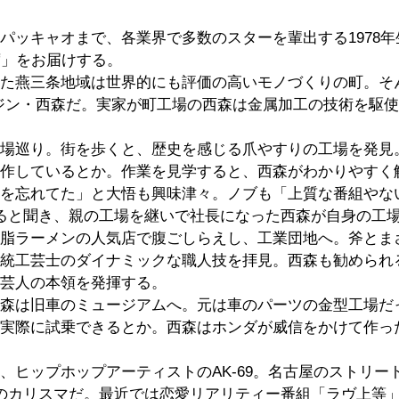
パッキャオまで、各業界で多数のスターを輩出する1978年
席」をお届けする。
た燕三条地域は世界的にも評価の高いモノづくりの町。そ
ジン・西森だ。実家が町工場の西森は金属加工の技術を駆
場巡り。街を歩くと、歴史を感じる爪やすりの工場を発見。
作しているとか。作業を見学すると、西森がわかりやすく
を忘れてた」と大悟も興味津々。ノブも「上質な番組やな
ると聞き、親の工場を継いで社長になった西森が自身の工
脂ラーメンの人気店で腹ごしらえし、工業団地へ。斧とま
統工芸士のダイナミックな職人技を拝見。西森も勧められ
芸人の本領を発揮する。
森は旧車のミュージアムへ。元は車のパーツの金型工場だっ
実際に試乗できるとか。西森はホンダが威信をかけて作っ
、ヒップホップアーティストのAK-69。名古屋のストリー
のカリスマだ。最近では恋愛リアリティー番組「ラヴ上等」