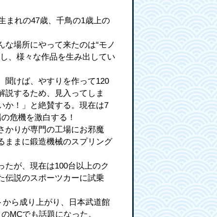
生まれの47歳、千鳥の1歳上の
んな場所にやって来たのは“モノ
使し、様々な作品を生み出してい
聞けば、やすりを作って120
解説するため、見入ってしま
いか！」と絶賛する。現在は7
場の危機を激白する！
さかりが専門の工場にお邪魔
るままに鍛造機械のスプリング
たが、現在は100台以上のク
た伝説のスポーツカーに試乗
トから成り上がり、日本武道館
のМCでも話題になった。