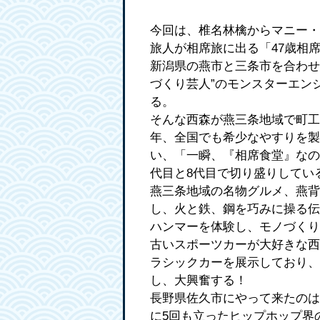
今回は、椎名林檎からマニー・
旅人が相席旅に出る「47歳相
新潟県の燕市と三条市を合わせ
づくり芸人”のモンスターエン
る。
そんな西森が燕三条地域で町工
年、全国でも希少なやすりを製
い、「一瞬、『相席食堂』なの
代目と8代目で切り盛りしてい
燕三条地域の名物グルメ、燕背
し、火と鉄、鋼を巧みに操る伝
ハンマーを体験し、モノづくり
古いスポーツカーが大好きな西
ラシックカーを展示しており、
し、大興奮する！
長野県佐久市にやって来たのは
に5回も立ったヒップホップ界