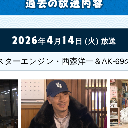
2026
4
14
年
月
日
（火）
放送
スターエンジン・西森洋一＆AK-69