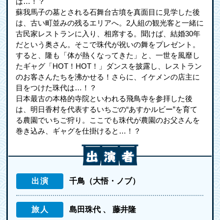
は…！？
蘇我馬子の墓とされる石舞台古墳を真面目に見学した後
は、古い町並みの残るエリアへ。2人組の観光客と一緒に
古民家レストランに入り、相席する。聞けば、結婚30年
だという奥さん。そこで珠代が祝いの舞をプレゼント。
すると、隆も「体が熱くなってきた」と、一世を風靡し
たギャグ「HOT！HOT！」ダンスを披露し、レストラン
のお客さんたちを沸かせる！さらに、イケメンの店主に
目をつけた珠代は…！？
日本最古の本格的寺院といわれる飛鳥寺を参拝した後
は、明日香村を代表するいちごの“あすかルビー”を育て
る農園でいちご狩り。ここでも珠代が農園のお父さんを
巻き込み、ギャグを仕掛けると…！？
出演
千鳥（大悟・ノブ）
旅人
島田珠代
藤井隆