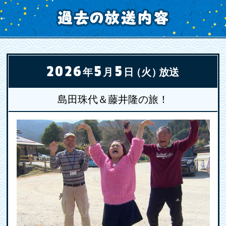
2026
5
5
年
月
日
（火）
放送
島田珠代＆藤井隆の旅！