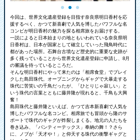
今回は、世界文化遺産登録を目指す奈良県明日香村を応
援するべく、かつて新喜劇で人気を博したパワフルな名
コンビが明日香村の魅力を探る相席旅をお届けする。
一説によると日本始まりの地ともいわれている奈良県明
日香村は、日本が国家として確立していった飛鳥時代に
都があった場所。石舞台古墳など歴史的に重要な史跡が
多く残っていることから世界文化遺産登録に申請し、8月
の審議を待っているところだ。
そんな明日香村にやって来たのは「相席食堂」でブレイ
クした島田珠代。オープニングからギャグで大暴走する
珠代に苦笑いの千鳥だったが、「ひとりじゃ寂しい」と
いう珠代の言葉とともに藤井隆が現れると、千鳥も大興
奮！
島田珠代と藤井隆といえば、かつて吉本新喜劇で人気を
博したパワフルな名コンビ。相席旅でも冒頭から隆のサ
ポートで珠代のギャグが炸裂しまくる。地元の人たちを
巻き込み、「パンティーテックス」奉納の舞！？さら
に、ノブが「天才や！」と仰天する珠代の衝撃ギャグと