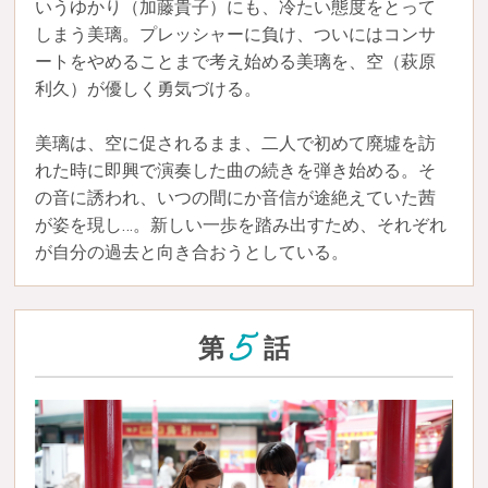
いうゆかり（加藤貴子）にも、冷たい態度をとって
しまう美璃。プレッシャーに負け、ついにはコンサ
ートをやめることまで考え始める美璃を、空（萩原
利久）が優しく勇気づける。
美璃は、空に促されるまま、二人で初めて廃墟を訪
れた時に即興で演奏した曲の続きを弾き始める。そ
の音に誘われ、いつの間にか音信が途絶えていた茜
が姿を現し…。新しい一歩を踏み出すため、それぞれ
が自分の過去と向き合おうとしている。
5
第
話