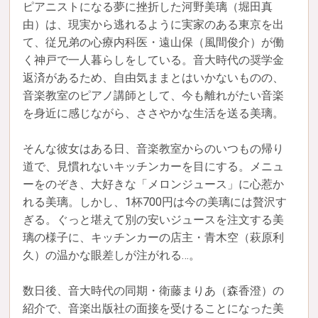
ピアニストになる夢に挫折した河野美璃（堀田真
由）は、現実から逃れるように実家のある東京を出
て、従兄弟の心療内科医・遠山保（風間俊介）が働
く神戸で一人暮らしをしている。音大時代の奨学金
返済があるため、自由気ままとはいかないものの、
音楽教室のピアノ講師として、今も離れがたい音楽
を身近に感じながら、ささやかな生活を送る美璃。
そんな彼女はある日、音楽教室からのいつもの帰り
道で、見慣れないキッチンカーを目にする。メニュ
ーをのぞき、大好きな「メロンジュース」に心惹か
れる美璃。しかし、1杯700円は今の美璃には贅沢す
ぎる。ぐっと堪えて別の安いジュースを注文する美
璃の様子に、キッチンカーの店主・青木空（萩原利
久）の温かな眼差しが注がれる…。
数日後、音大時代の同期・衛藤まりあ（森香澄）の
紹介で、音楽出版社の面接を受けることになった美