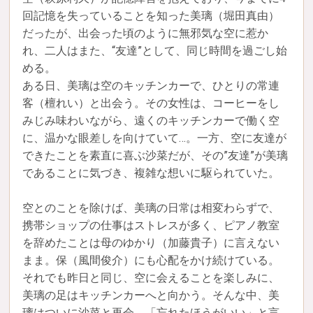
回記憶を失っていることを知った美璃（堀田真由）
だったが、出会った頃のように無邪気な空に惹か
れ、二人はまた、“友達”として、同じ時間を過ごし始
める。
ある日、美璃は空のキッチンカーで、ひとりの常連
客（檀れい）と出会う。その女性は、コーヒーをし
みじみ味わいながら、遠くのキッチンカーで働く空
に、温かな眼差しを向けていて…。一方、空に友達が
できたことを素直に喜ぶ沙菜だが、その”友達”が美璃
であることに気づき、複雑な想いに駆られていた。
空とのことを除けば、美璃の日常は相変わらずで、
携帯ショップの仕事はストレスが多く、ピアノ教室
を辞めたことは母のゆかり（加藤貴子）に言えない
まま。保（風間俊介）にも心配をかけ続けている。
それでも昨日と同じ、空に会えることを楽しみに、
美璃の足はキッチンカーへと向かう。そんな中、美
璃はついに沙菜と再会。「忘れたほうがいい」と言