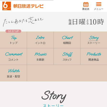
番組表
メニュー
12.17 UP
Top
Intro
Chart
Story
トップ
イントロ
相関図
ストーリー
Comment
Music
Staff
Products
コメント
主題歌
スタッフ
関連商品
Watch
放送・配信
Story
ストーリー