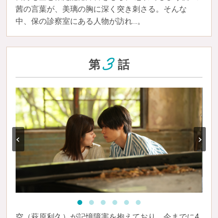
茜の言葉が、美璃の胸に深く突き刺さる。そんな
中、保の診察室にある人物が訪れ…。
3
第
話
‹
›
空（萩原利久）が記憶障害を抱えており、今までに4