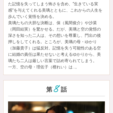
た記憶を失ってしまう怖さを含め、“生きている実
感”を与えてくれる美璃とともに、これからの人生を
歩んでいく覚悟を決める。
美璃たちの大胆な決断は、保（風間俊介）や沙菜
（岡田結実）を驚かせる。だが、美璃と空の覚悟の
深さを知った二人は、その想いを尊重し、門出の後
押しをしてくれる。ところが、美璃の母・ゆかり
（加藤貴子）は猛反対。記憶を失う可能性のある空
に結婚の責任は果たせないと考えるゆかりから、美
璃たち二人は厳しい言葉で詰め寄られてしまう。
一方、空の母・理佐子（檀れい）は…。
8
第
話