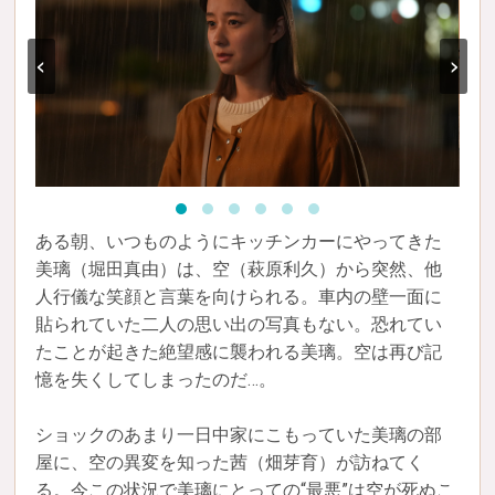
‹
›
ある朝、いつものようにキッチンカーにやってきた
美璃（堀田真由）は、空（萩原利久）から突然、他
人行儀な笑顔と言葉を向けられる。車内の壁一面に
貼られていた二人の思い出の写真もない。恐れてい
たことが起きた絶望感に襲われる美璃。空は再び記
憶を失くしてしまったのだ…。
ショックのあまり一日中家にこもっていた美璃の部
屋に、空の異変を知った茜（畑芽育）が訪ねてく
る。今この状況で美璃にとっての“最悪”は空が死ぬこ