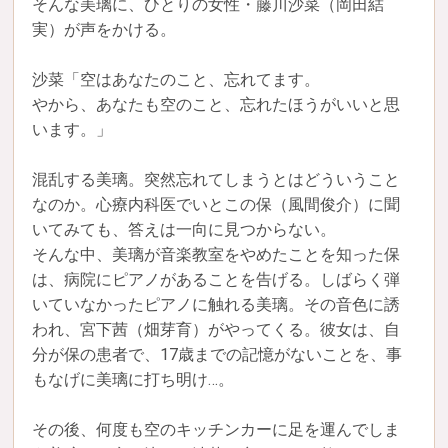
そんな美璃に、ひとりの女性・藤川沙菜（岡田結
実）が声をかける。
沙菜「空はあなたのこと、忘れてます。
やから、あなたも空のこと、忘れたほうがいいと思
います。」
混乱する美璃。突然忘れてしまうとはどういうこと
なのか。心療内科医でいとこの保（風間俊介）に聞
いてみても、答えは一向に見つからない。
そんな中、美璃が音楽教室をやめたことを知った保
は、病院にピアノがあることを告げる。しばらく弾
いていなかったピアノに触れる美璃。その音色に誘
われ、宮下茜（畑芽育）がやってくる。彼女は、自
分が保の患者で、17歳までの記憶がないことを、事
もなげに美璃に打ち明け…。
その後、何度も空のキッチンカーに足を運んでしま