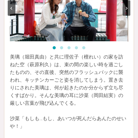
‹
›
美璃（堀田真由）と共に理佐子（檀れい）の家を訪
ねた空（萩原利久）は、束の間の楽しい時を過ごし
たものの、その直後、突然のフラッシュバックに襲
われ、キッチンカーごと姿を消してしまう。置き去
りにされた美璃は、何が起きたのか分からず立ち尽
くすばかり。そんな美璃の耳に沙菜（岡田結実）の
厳しい言葉が飛び込んでくる。
沙菜「もしも…もし、あいつが死んだらあんたのせい
や！」