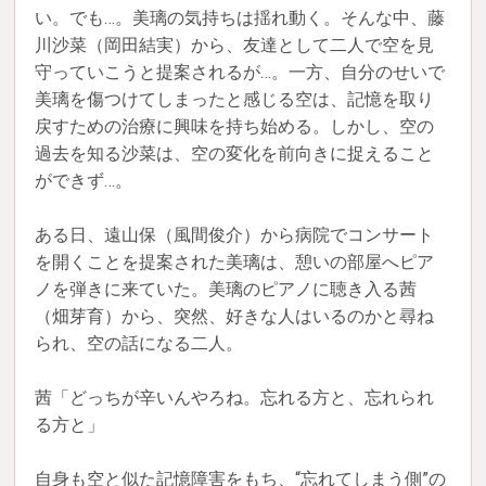
い。でも…。美璃の気持ちは揺れ動く。そんな中、藤
川沙菜（岡田結実）から、友達として二人で空を見
守っていこうと提案されるが…。一方、自分のせいで
美璃を傷つけてしまったと感じる空は、記憶を取り
戻すための治療に興味を持ち始める。しかし、空の
過去を知る沙菜は、空の変化を前向きに捉えること
ができず…。
ある日、遠山保（風間俊介）から病院でコンサート
を開くことを提案された美璃は、憩いの部屋へピア
ノを弾きに来ていた。美璃のピアノに聴き入る茜
（畑芽育）から、突然、好きな人はいるのかと尋ね
られ、空の話になる二人。
茜「どっちが辛いんやろね。忘れる方と、忘れられ
る方と」
自身も空と似た記憶障害をもち、“忘れてしまう側”の