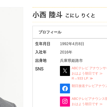
小西 陸斗
こにし りくと
プロフィール
生年月日
1992年4月8日
入社年
2016年
出身地
兵庫県姫路市
ABCテレビ アナウンサ
SNS
おはよう朝日です
R→933 LP.
朝日放送テレビアナウ
ABCテレビアナウンス
おはよう朝日です