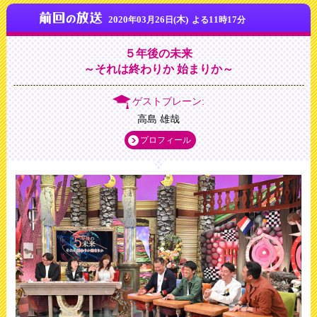
2020
03
26
(木)
11
17
年
月
日
よる
時
分
５年後の未来
～それは終わりか 始まりか～
ゲストブレーン:
高島 雄哉
プロフィール