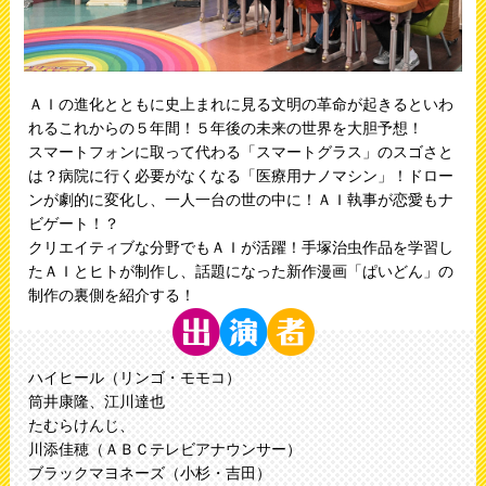
ＡＩの進化とともに史上まれに見る文明の革命が起きるといわ
れるこれからの５年間！５年後の未来の世界を大胆予想！
スマートフォンに取って代わる「スマートグラス」のスゴさと
は？病院に行く必要がなくなる「医療用ナノマシン」！ドロー
ンが劇的に変化し、一人一台の世の中に！ＡＩ執事が恋愛もナ
ビゲート！？
クリエイティブな分野でもＡＩが活躍！手塚治虫作品を学習し
たＡＩとヒトが制作し、話題になった新作漫画「ぱいどん」の
制作の裏側を紹介する！
ハイヒール（リンゴ・モモコ）
筒井康隆、江川達也
たむらけんじ、
川添佳穂（ＡＢＣテレビアナウンサー）
ブラックマヨネーズ（小杉・吉田）