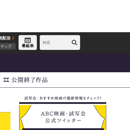
画配信
番組表
トマップ