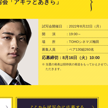
試写会「アキラとあきら」
試写会開催日
2022年8月22日（月）
開 演
19:00～
場 所
TOHOシネマズ梅田
募集人員
ペア130組260名
応募締切
8月16日（火）10:00
当選の発表は招待状の発送をもってかえさせて
ただきます。
ハガキで試写会に応募する
ここ