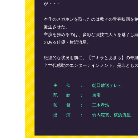
が・・・
本作のメガホンを取ったのは数々の青春映画を
誕生させた。
主演を務めるのは、多彩な演技で人々を魅了し
のある俳優・横浜流星。
絶望的な状況を前に、【アキラとあきら】の奇
全世代感動のエンターテインメント、是非とも
主 催
朝日放送テレビ
配 給
東宝
監 督
三木孝浩
出 演
竹内涼真、横浜流星