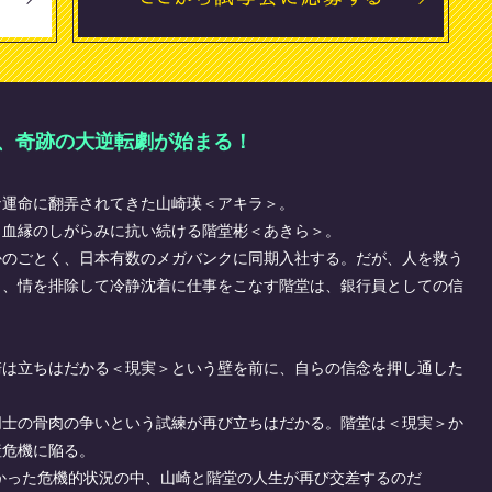
、奇跡の大逆転劇が始まる！
な運命に翻弄されてきた山崎瑛＜アキラ＞。
、血縁のしがらみに抗い続ける階堂彬＜あきら＞。
かのごとく、日本有数のメガバンクに同期入社する。だが、人を救う
と、情を排除して冷静沈着に仕事をこなす階堂は、銀行員としての信
崎は立ちはだかる＜現実＞という壁を前に、自らの信念を押し通した
同士の骨肉の争いという試練が再び立ちはだかる。階堂は＜現実＞か
産危機に陥る。
掛かった危機的状況の中、山崎と階堂の人生が再び交差するのだ