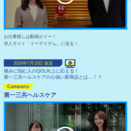
お仕事探しは動画がイー！
求人サイト「イーアイデム」に迫る！
2026
年
7
月
19
日 放送
痛みに悩む人のQOL向上に応える！
第一三共ヘルスケアの心強い新商品とは…！？
第一三共ヘルスケア