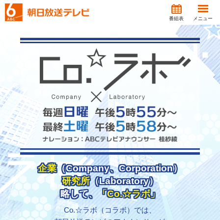
番組表
メニュー
企業
（Company、Corporation）
研究所
（Laboratory）
略して、
「Co.☆ラボ」
Co.☆ラボ（コラボ）では、