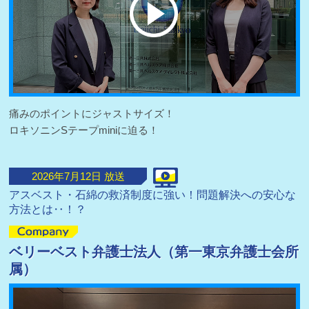
痛みのポイントにジャストサイズ！
ロキソニンSテープminiに迫る！
2026
年
7
月
12
日 放送
アスベスト・石綿の救済制度に強い！問題解決への安心な
方法とは‥！？
ベリーベスト弁護士法人（第一東京弁護士会所
属）