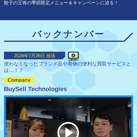
餃子の王将の季節限定メニュー＆キャンペーンに迫る！
バックナンバー
2026
年
7
月
26
日 放送
使わなくなったブランド品や着物の便利な買取サービスと
は…！？
BuySell Technologies