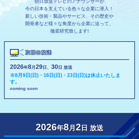
朝日放送テレビのアナウンサーが
今の日本を支えている色々な企業に潜入！
新しい技術・製品やサービス、その歴史や
開発者など様々な角度から企業に迫って、
徹底研究致します!
2026
8
29
30
年
月
日、
日 放送
※8月9日(日)・16日(日)・23日(日)は休止いたしま
す。
coming soon
2026
8
2
年
月
日 放送