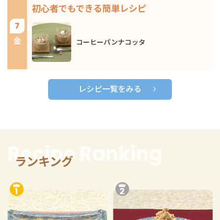
初心者でもできる簡単レシピ
7
金
コーヒーパンナコッタ
レシピ一覧をみる
Recipe Ranking
ランキング