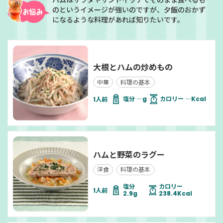
ハムはサラダやサンドイッチでそのまま食べるも
のというイメージが強いのですが、夕飯のおかず
になるような料理があれば知りたいです。
大根とハムの炒めもの
中華
料理の基本
塩分 ―g
カロリー ―Kcal
ハムと野菜のラグー
洋食
料理の基本
塩分
カロリー
2.9g
238.4Kcal