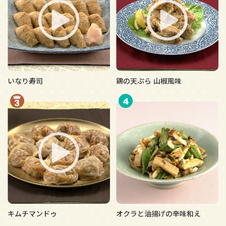
いなり寿司
鶏の天ぷら 山椒風味
4
キムチマンドゥ
オクラと油揚げの辛味和え