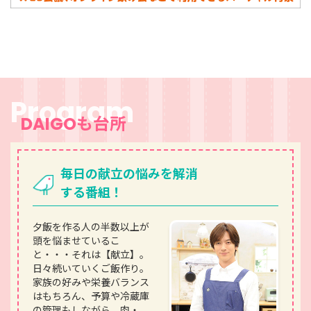
Program
DAIGOも台所
毎日の献立の悩みを解消
する番組！
夕飯を作る人の半数以上が
頭を悩ませているこ
と・・・それは【献立】。
日々続いていくご飯作り。
家族の好みや栄養バランス
はもちろん、予算や冷蔵庫
の管理もしながら、肉・