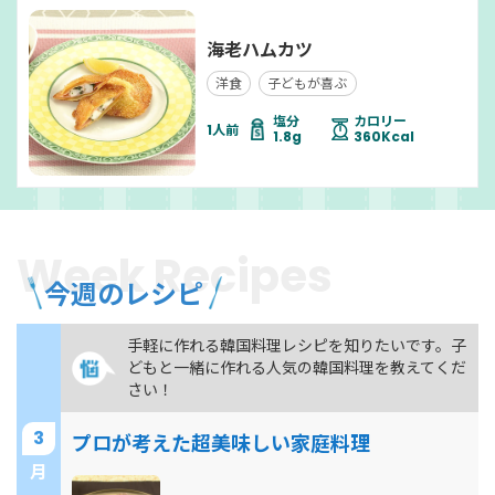
海老ハムカツ
洋食
子どもが喜ぶ
塩分
カロリー
1.8g
360Kcal
Week Recipes
今週のレシピ
手軽に作れる韓国料理レシピを知りたいです。子
どもと一緒に作れる人気の韓国料理を教えてくだ
さい！
3
プロが考えた超美味しい家庭料理
月