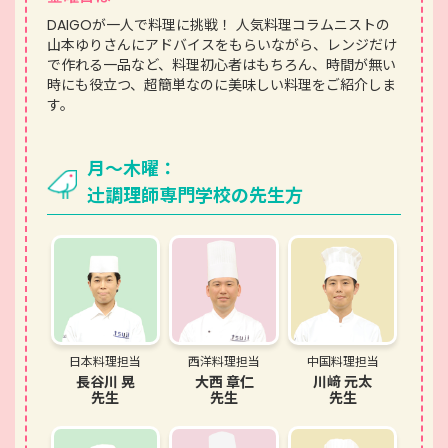
DAIGOが一人で料理に挑戦！ 人気料理コラムニストの
山本ゆりさんにアドバイスをもらいながら、レンジだけ
で作れる一品など、料理初心者はもちろん、時間が無い
時にも役立つ、超簡単なのに美味しい料理をご紹介しま
す。
月～木曜：
辻󠄀調理師専門学校の先生方
日本料理担当
西洋料理担当
中国料理担当
長谷川 晃
大西 章仁
川﨑 元太
先生
先生
先生