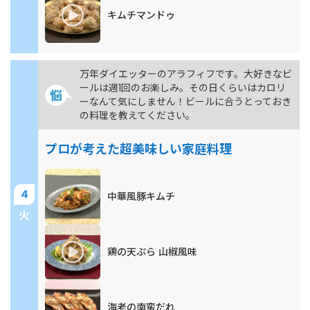
キムチマンドゥ
万年ダイエッターのアラフィフです。大好きなビ
ールは週1回のお楽しみ。その日くらいはカロリ
ーなんて気にしません！ビールに合うとっておき
の料理を教えてください。
プロが考えた超美味しい家庭料理
4
中華風豚キムチ
火
鶏の天ぷら 山椒風味
海老の南蛮だれ