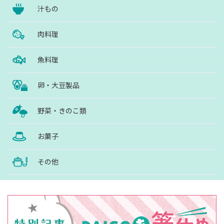
汁もの
肉料理
魚料理
卵・大豆製品
野菜・きのこ類
お菓子
その他