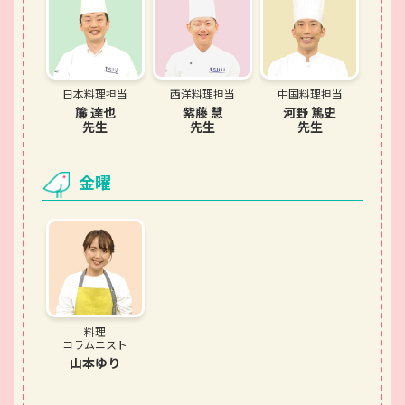
日本料理担当
西洋料理担当
中国料理担当
簾 達也
紫藤 慧
河野 篤史
先生
先生
先生
金曜
料理
コラムニスト
山本ゆり