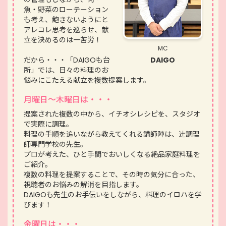
魚・野菜のローテーション
も考え、飽きないようにと
アレコレ思考を巡らせ、献
立を決めるのは一苦労！
MC
DAIGO
だから・・・「DAIGOも台
所」では、日々の料理のお
悩みにこたえる献立を複数提案します。
月曜日～木曜日は・・・
提案された複数の中から、イチオシレシピを、スタジオ
で実際に調理。
料理の手順を追いながら教えてくれる講師陣は、辻󠄀調理
師専門学校の先生。
プロが考えた、ひと手間でおいしくなる絶品家庭料理を
ご紹介。
複数の料理を提案することで、その時の気分に合った、
視聴者のお悩みの解消を目指します。
DAIGOも先生のお手伝いをしながら、料理のイロハを学
びます！
金曜日は・・・