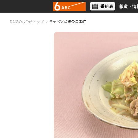
番組表
報道・情
アナウンサー
ライフスタイル
キャベツと鶏のごま酢
DAIGOも台所トップ