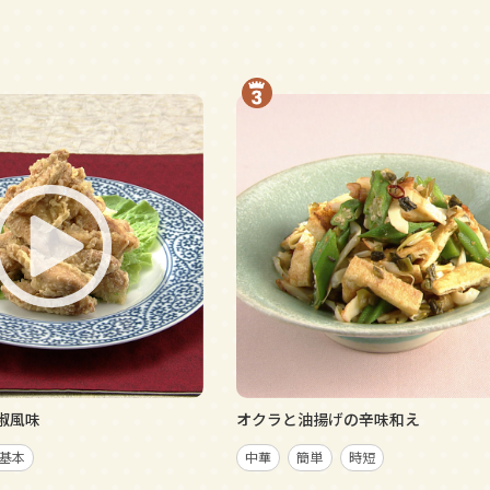
椒風味
オクラと油揚げの辛味和え
基本
中華
簡単
時短