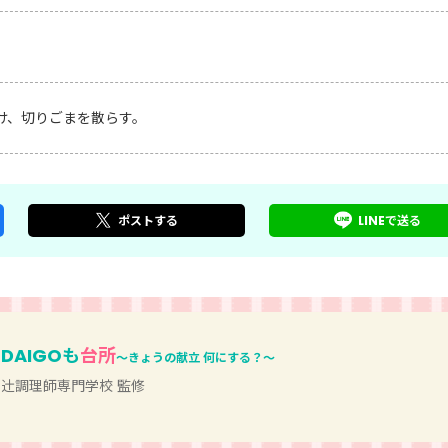
け、切りごまを散らす。
ポスト
する
LINEで
送る
DAIGOも
台所
～きょうの献立 何にする？～
辻󠄀調理師専門学校 監修