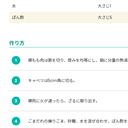
水
大さじ1
ぽん酢
大さじ5
作り方
1
鶏もも肉は筋を切り、厚みを均等にし、鍋に分量の熱湯
2
キャベツは5cm角に切る。
3
鶏肉に火が通ったら、ざるに取り出す。
4
ごまだれの練りごま、砂糖、水を混ぜ合わせ、ぽん酢を