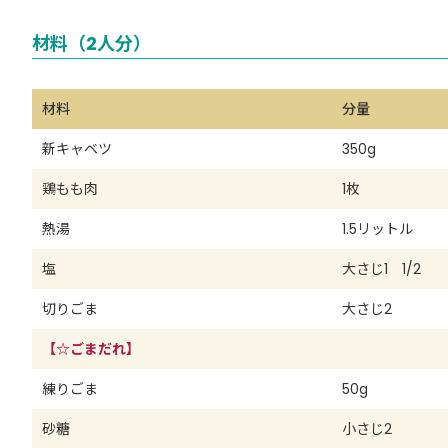
材料（2人分）
材料
分量
新キャベツ
350g
鶏もも肉
1枚
熱湯
1.5リットル
塩
大さじ1 1/2
切りごま
大さじ2
【☆ごまだれ】
練りごま
50g
砂糖
小さじ2