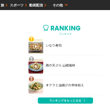
・旅
スポーツ
動画配信
その他
サイトマップ
RANKING
ランキング
いなり寿司
鶏の天ぷら 山椒風味
オクラと油揚げの辛味和え
ランキングをもっとみる