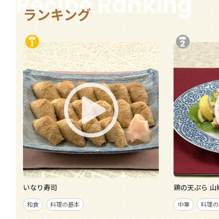
Recipe Ranking
ランキング
いなり寿司
鶏の天ぷら 山
和食
料理の基本
中華
料理の