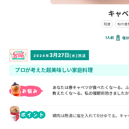
キャベ
和食
旬の食
塩分 
3月27日
2024年
(水)放送
プロが考えた超美味しい家庭料理
あなたは春キャベツが食べたくな～る。ふ
教えたくな～る。私の催眠術効きましたか
鶏肉は熱湯に塩を入れて6分ゆでる。キャ