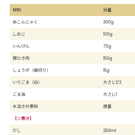
材料
分量
糸こんにゃく
300g
しめじ
100g
いんげん
70g
豚ひき肉
150g
しょうが（細切り）
15g
いりごま（白）
大さじ1/2
ごま油
大さじ1
水溶き片栗粉
適量
【☆煮汁】
だし
250ml