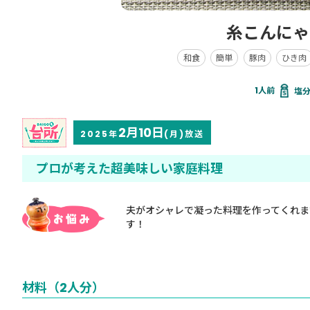
糸こんにゃ
和食
簡単
豚肉
ひき肉
塩分 
2月10日
2025年
(月)放送
プロが考えた超美味しい家庭料理
夫がオシャレで凝った料理を作ってくれま
す！
材料（2人分）