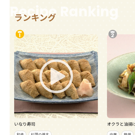
Recipe Ranking
ランキング
いなり寿司
オクラと油揚
和食
料理の基本
中華
簡単