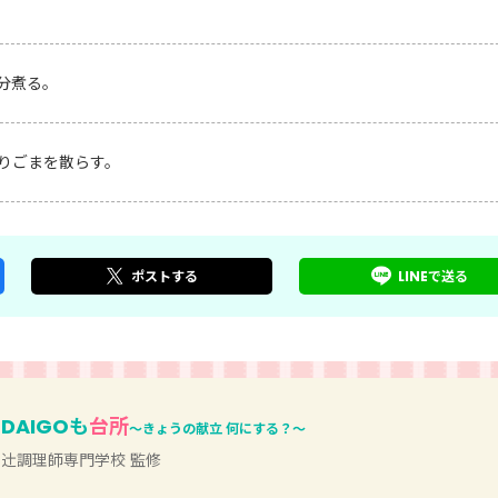
分煮る。
りごまを散らす。
ポスト
する
LINEで
送る
DAIGOも
台所
～きょうの献立 何にする？～
辻󠄀調理師専門学校 監修