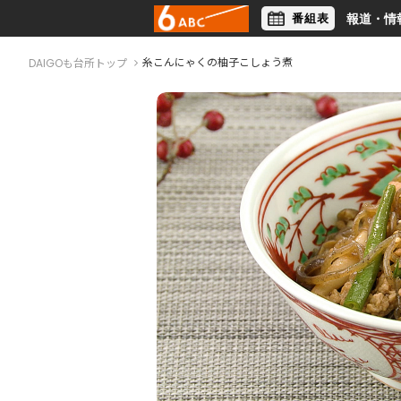
番組表
報道・情
アナウンサー
ライフスタイル
糸こんにゃくの柚子こしょう煮
DAIGOも台所トップ