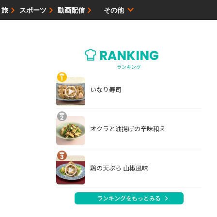
・旅
スポーツ
動画配信
その他
サイトマップ
RANKING
ランキング
いなり寿司
オクラと油揚げの辛味和え
鶏の天ぷら 山椒風味
ランキングをもっとみる