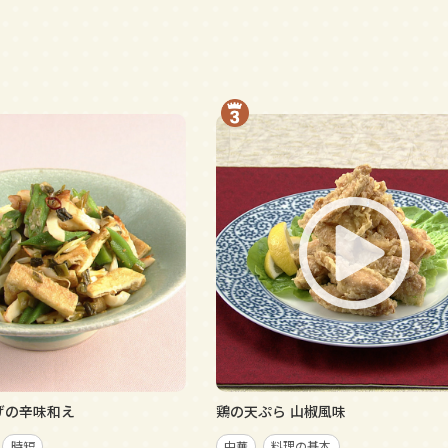
げの辛味和え
鶏の天ぷら 山椒風味
時短
中華
料理の基本