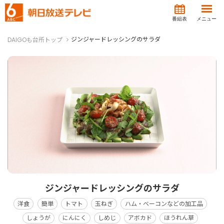
番組表
メニュー
ジンジャードレッシングのサラダ
DAIGOも台所トップ
ジンジャードレッシングのサラダ
洋食
簡単
トマト
玉ねぎ
ハム・ベーコンなどの加工品
しょうが
にんにく
しめじ
アボカド
ほうれん草