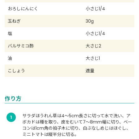
おろしにんにく
小さじ1/4
玉ねぎ
30g
塩
小さじ1/4
バルサミコ酢
大さじ2
油
大さじ1
こしょう
適量
作り方
サラダほうれん草は4～5cm長さに切って水で洗い、ア
1
ボカドは種を取り、皮をむいて7～8mm幅に切り、ベー
コンは1cm角の拍子木に切り、白ぶなしめじはほぐし、
ミニトマトは縦半分に切る。