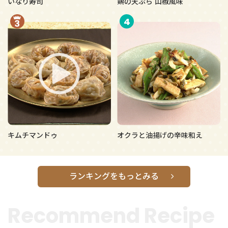
いなり寿司
鶏の天ぷら 山椒風味
4
キムチマンドゥ
オクラと油揚げの辛味和え
ランキングをもっとみる
Recommend Recipe