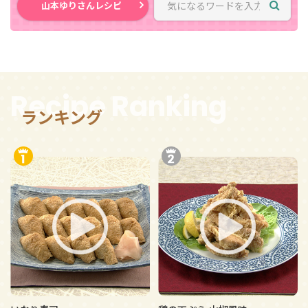
山本ゆりさんレシピ
Recipe Ranking
ランキング