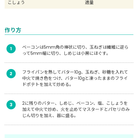
こしょう
適量
作り方
ベーコンは5mm角の棒状に切り、玉ねぎは繊維に逆ら
1
って5mm幅に切り、しめじは小房にほぐす。
フライパンを熱してバター10g、玉ねぎ、砂糖を入れて
2
中火で焼き色をつけ、バター10gと凍ったままのフライ
ドポテトを加えて炒める。
2に残りのバター、しめじ、ベーコン、塩、こしょうを
3
加えて中火で炒め、火を止めてマスタードとパセリのみ
じん切りを加え、器に盛る。