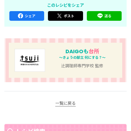
このレシピをシェア
シェア
ポスト
送る
DAIGOも
台所
～きょうの献立 何にする？～
辻󠄀調理師専門学校 監修
一覧に戻る