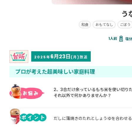
う
和食
おもてなし
ごぼう
塩分 
6月23日
2025年
(月)放送
プロが考えた超美味しい家庭料理
2、3合だけ余っているもち米を使い切り
それ以外で何かありませんか？
だしに蒲焼きのたれとしょうゆを合わせる