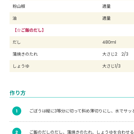
粉山椒
適量
油
適量
【☆ご飯のだし】
だし
480ml
蒲焼きのたれ
大さじ2 2/3
しょうゆ
大さじ1/3
作り方
1
ごぼうは縦に3等分に切って斜め薄切りにし、水でサッ
2
ご飯のだしのだし、蒲焼きのたれ、しょうゆを合わせる