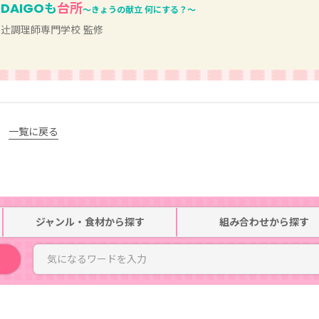
DAIGOも
台所
～きょうの献立 何にする？～
辻󠄀調理師専門学校 監修
一覧に戻る
ジャンル・食材
から探す
組み合わせ
から探す