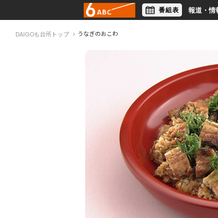
番組表
報道・情
アナウンサー
ライフスタイル
うなぎのおこわ
DAIGOも台所トップ