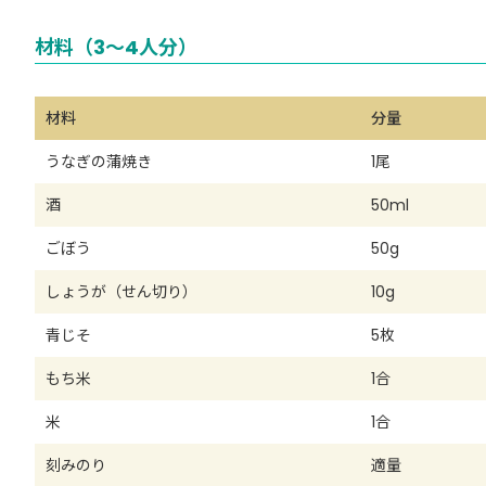
材料（3～4人分）
材料
分量
うなぎの蒲焼き
1尾
酒
50ml
ごぼう
50g
しょうが（せん切り）
10g
青じそ
5枚
もち米
1合
米
1合
刻みのり
適量