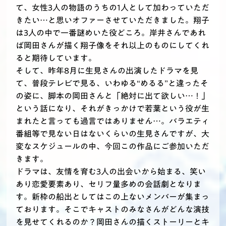
て、女性3人の物語のうちの1人として加わっていただ
きたい…と思いオファーさせていただきました。翔子
は3人の中で一番謎めいた役どころ。岸井さんであれ
ば岡田さんが描く翔子像をそれ以上のものにしてくれ
ると期待しています。
そして、昨年8月に生見さんの出演したドラマを見
て、普段テレビで見る、いわゆる“めるる”と違ったそ
の姿に、脚本の岡田さんと「絶対に出て欲しい…！」
という話になり、それがきっかけで若葉という役が生
まれたと言っても過言ではありません…。バラエティ
番組等で見ない日はないくらいの生見さんですが、大
変なスケジュールの中、今回この作品にご参加いただ
きます。
ドラマは、友情を育む3人の出会いから始まる、笑い
あり恋愛要素あり、セリフ量多めの会話劇となりま
す。新枠の船出としてはこの上ないメンバーが集まっ
ております。そこでキャストのみなさんがどんな演技
を見せてくれるのか？岡田さんの描くストーリーとキ