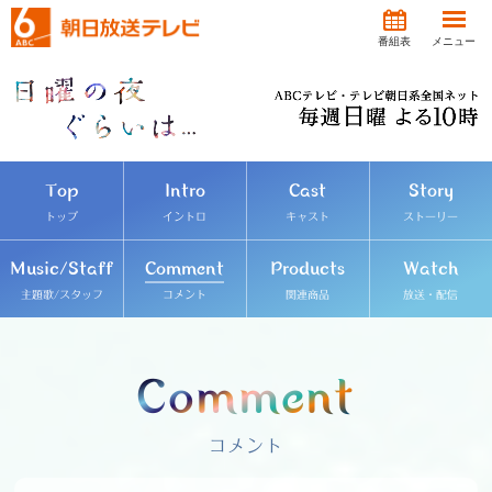
番組表
メニュー
Top
Intro
Cast
Story
トップ
イントロ
キャスト
ストーリー
Music/Staff
Comment
Products
Watch
主題歌/スタッフ
コメント
関連商品
放送・配信
Comment
コメント