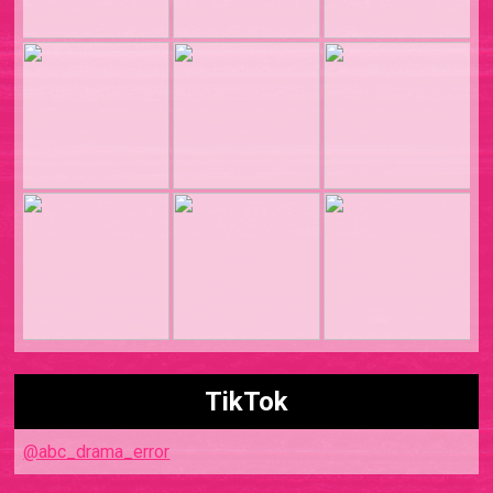
TikTok
@abc_drama_error