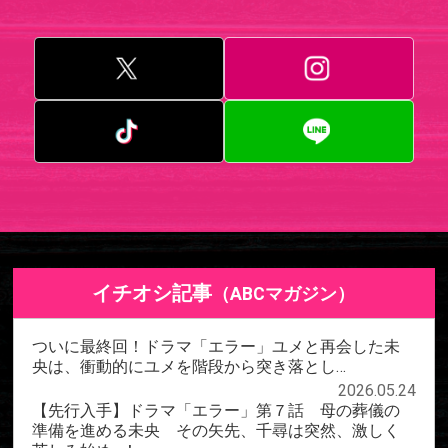
イチオシ記事
（ABCマガジン）
ついに最終回！ドラマ「エラー」ユメと再会した未
央は、衝動的にユメを階段から突き落とし…
2026.05.24
【先行入手】ドラマ「エラー」第７話 母の葬儀の
準備を進める未央 その矢先、千尋は突然、激しく