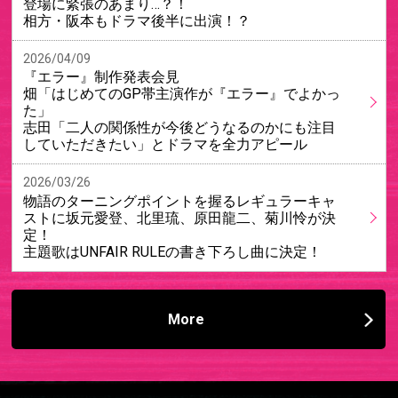
登場に緊張のあまり…？！
相方・阪本もドラマ後半に出演！？
2026/04/09
『エラー』制作発表会見
畑「はじめてのGP帯主演作が『エラー』でよかっ
た」
志田「二人の関係性が今後どうなるのかにも注目
していただきたい」とドラマを全力アピール
2026/03/26
物語のターニングポイントを握るレギュラーキャ
ストに坂元愛登、北里琉、原田龍二、菊川怜が決
定！
主題歌はUNFAIR RULEの書き下ろし曲に決定！
More