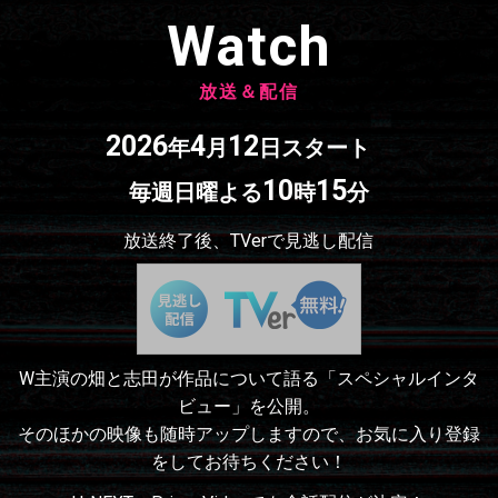
Watch
放送＆配信
2026
4
12
年
月
日スタート
10
15
毎週日曜よる
時
分
放送終了後、TVerで見逃し配信
W主演の畑と志田が作品について語る「スペシャルインタ
ビュー」を公開。
そのほかの映像も随時アップしますので、お気に入り登録
をしてお待ちください！