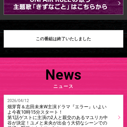
この番組は終了いたしました
News
ニュース
2026/04/12
畑芽育＆志田未来W主演ドラマ『エラー』いよい
よ今夜10時15分スタート！
第1話ゲストに主演の2人と親交のあるマユリカ中
谷が決定！ユメと未央が出会う大切なシーンでの