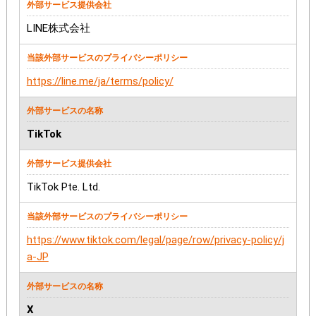
LINE株式会社
https://line.me/ja/terms/policy/
TikTok
TikTok Pte. Ltd.
https://www.tiktok.com/legal/page/row/privacy-policy/j
a-JP
X