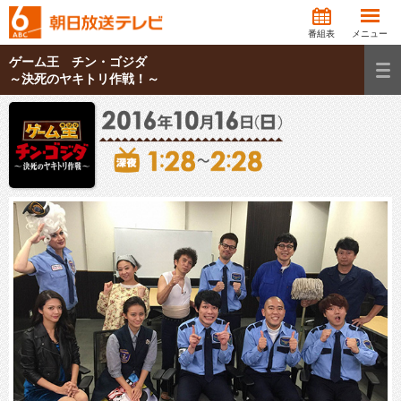
番組表
メニュー
ゲーム王 チン・ゴジダ
～決死のヤキトリ作戦！～