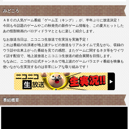
みどころ
ＡＢＣの人気ゲーム番組「ゲーム王（キング）」が、半年ぶりに放送決定！
今回も今話題のゲームやこの秋発売の新作ゲーム情報を、この夏大ヒットした
あの怪獣映画のパロディドラマとともに楽しく紹介します。
なお放送当日は、ニコニコ生放送で生実況を実施予定！
これは番組の出演者が地上波テレビの放送をリアルタイムで見ながら、収録の
ウラ話や出来上がった番組を見ての感想、またゲームに関するネタ等をワイワ
イ話す配信で、地上波放送とニコニコ生放送の総合展開を目指します。
ちなみに、ニコ生の公式チャンネルで地上波のゲームバラエティ番組を映像も
使いながら生実況するのは非常にレアな取り組みです！
番組概要