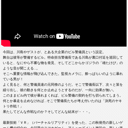
今回は、川島やゲストが、とある大企業のビル警備員という設定。
舞台は彼等が警備するビル。特命担当警備長である川島が裏口付近を巡回して
いると、なにやら不審な物を発見、そしてどこからかゴジラの「雄たけび」の
ような音が聞こえる…。
そこへ重要な情報が飛び込んできた。監視カメラに、酔っぱらいのように暴れ
ている男が！
よく見ると、何と警備員達の元同僚のようだ。そこで警備長以下、次々と策を
繰り出し、彼の動きを何とか止めようとするのだが、一向に効果が無い。
このままビル内で彼が暴れまくれば、ビル警備の契約を打ち切られてしまう。
何とか暴走を止めなければ…そこで警備長たちが考え付いたのは「決死のヤキ
トリ作戦！」
果たしてどんな作戦なのか？そしてどんな結末が・・・。
最新技術「ＶＲ」（バーチャルリアリティ）を使った、この秋発売の新しいゲ