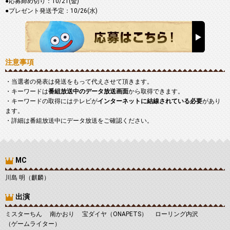
●応募締め切り：10/21(金)
●プレゼント発送予定：10/26(水)
注意事項
・当選者の発表は発送をもって代えさせて頂きます。
・キーワードは
番組放送中のデータ放送画面
から取得できます。
・キーワードの取得にはテレビが
インターネットに結線されている必要
があり
ます。
・詳細は番組放送中にデータ放送をご確認ください。
MC
川島 明（麒麟）
出演
ミスターちん 南かおり
宝ダイヤ（ONAPETS）
ローリング内沢
（ゲームライター）