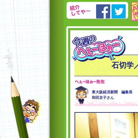
石切学
東大阪経済新聞 編集長
和田京子さん