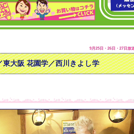
9月25日・26日・27日放
／東大阪 花園学／西川きよし学