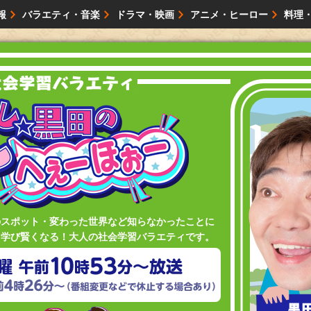
報
バラエティ・音楽
ドラマ・映画
アニメ・ヒーロー
料理
映画・試写会
イベント
会社情報
のスポット・変わった世界など知らなかったことに
と学び賢くなる！大人の社会学習バラエティです。