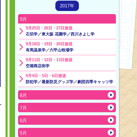
2017年
9月
9月25日・26日・27日放送
石切学／東大阪 花園学／西川きよし学
9月18日・19日・20日放送
有馬温泉学／六甲山牧場学
9月11日・12日・13日放送
空堀商店街学
9月4日・5日・6日放送
防犯学／最新防災グッズ学／劇団四季キャッツ学
8月
7月
6月
5月