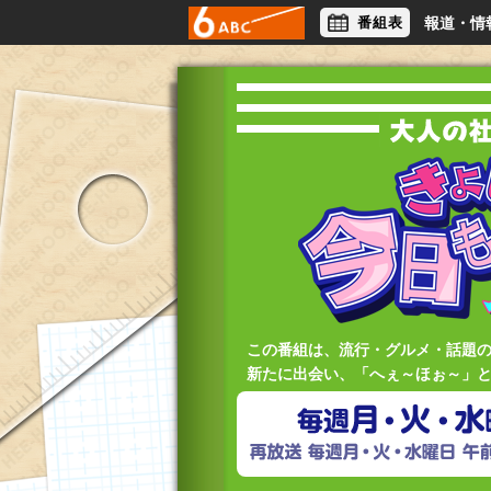
番組表
報道・情
アナウンサー
ライフスタイル
この番組は、流行・グルメ・話題
新たに出会い、「へぇ～ほぉ～」