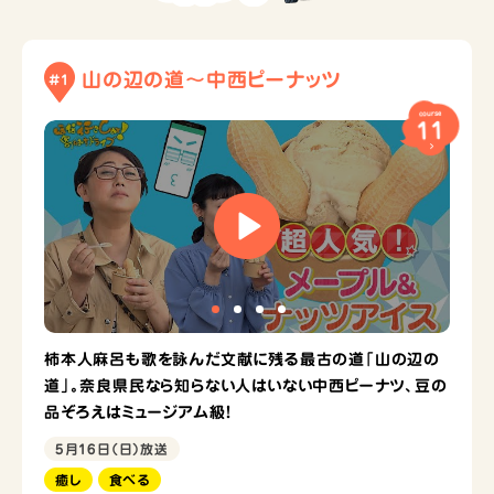
山の辺の道～中西ピーナッツ
#1
course
11
柿本人麻呂も歌を詠んだ文献に残る最古の道「山の辺の
道」。奈良県民なら知らない人はいない中西ピーナツ、豆の
品ぞろえはミュージアム級！
5月16日（日）放送
癒し
食べる