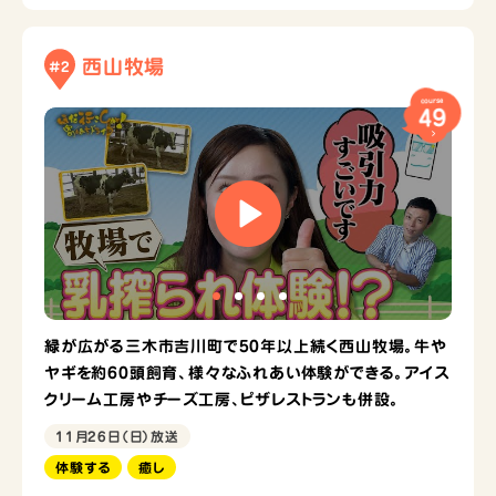
西山牧場
#2
course
49
緑が広がる三木市吉川町で50年以上続く西山牧場。牛や
ヤギを約60頭飼育、様々なふれあい体験ができる。アイス
クリーム工房やチーズ工房、ピザレストランも併設。
11月26日（日）放送
体験する
癒し