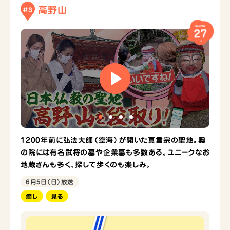
高野山
#3
course
27
1200年前に弘法大師（空海）が開いた真言宗の聖地。奥
の院には有名武将の墓や企業墓も多数ある。ユニークなお
地蔵さんも多く、探して歩くのも楽しみ。
6月5日（日）放送
癒し
見る