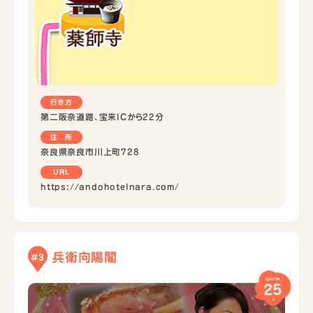
行き方
第二阪奈道路、宝来ICから22分
住 所
奈良県奈良市川上町728
URL
https://andohotelnara.com/
兵衛向陽閣
#3
course
25