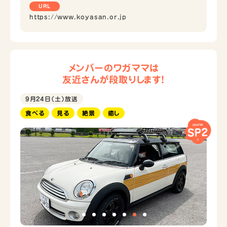
URL
https://www.koyasan.or.jp
メンバーのワガママは
友近さんが段取りします！
9月24日（土）放送
食べる
見る
絶景
癒し
course
SP2