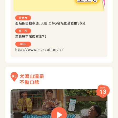
行き方
西名阪自動車道、天理ICから名阪国道経由36分
住 所
奈良県宇陀市室生78
URL
http://www.murouji.or.jp/
犬鳴山温泉
#3
不動口館
course
13