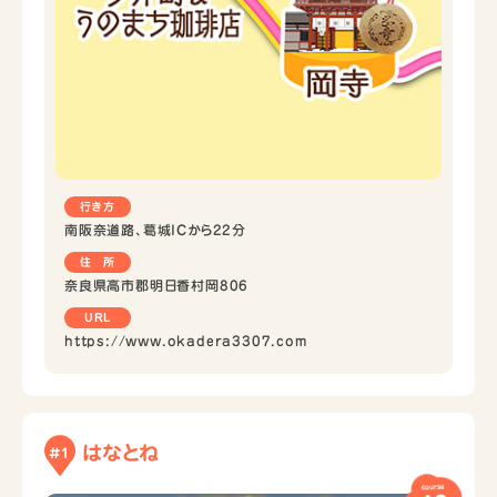
行き方
南阪奈道路、葛城ICから22分
住 所
奈良県高市郡明日香村岡806
URL
https://www.okadera3307.com
はなとね
#1
course