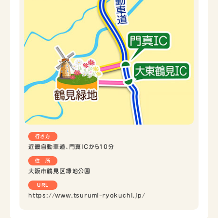
行き方
近畿自動車道、門真ICから10分
住 所
大阪市鶴見区緑地公園
URL
https://www.tsurumi-ryokuchi.jp/