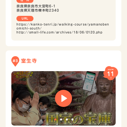
奈良県奈良市大宮町6-1
奈良県天理市櫟本町2340
URL
https://kanko-tenri.jp/walking-course/yamanoben
omichi-south/
http://small-life.com/archives/18/06/0120.php
室生寺
#3
course
11