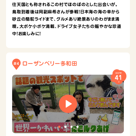
住天国とも称されるこの村でほのぼのとした出会いが。
鳥取到着後は岡副麻希さんが参戦!日本海の海の幸から
砂丘の駱駝ライドまで、グルメあり絶景ありのわがまま満
喫。大ボケ小ボケ満載、ドライブ女子たちの賑やかな珍道
中！お楽しみに！
ローザンベリー多和田
#4
course
41