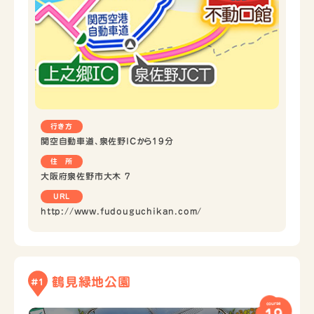
行き方
関空自動車道、泉佐野ICから19分
住 所
大阪府泉佐野市大木 7
URL
http://www.fudouguchikan.com/
鶴見緑地公園
#1
course
19