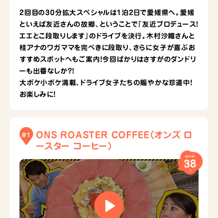
2回目の30分拡大スペシャルは1泊2日で愛媛県へ。愛媛
といえば友近さんの故郷、ということで「友近プロデュース！
エエとこ段取りします」のドライブを決行。木村沙織さんと
桂アナのワガママを完ぺきに段取り、さらに女子が喜ぶお
すすめスポットへもご案内！今回ばかりはさすがのダンドリ
ーも出番なしか?!
大ボケ小ボケ満載、ドライブ女子たちの賑やかな珍道中！
お楽しみに！
ONS ROASTER COFFEE
（オンズ ロ
#1
ースター コーヒー）
course
38