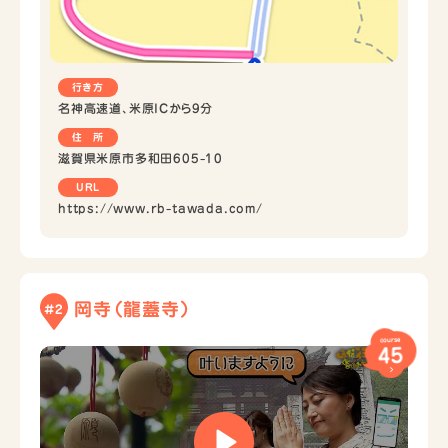
行き方
名神高速道、米原ICから9分
住 所
滋賀県米原市多和田605-10
URL
https://www.rb-tawada.com/
岡寺（龍蓋寺）
#2
course
45