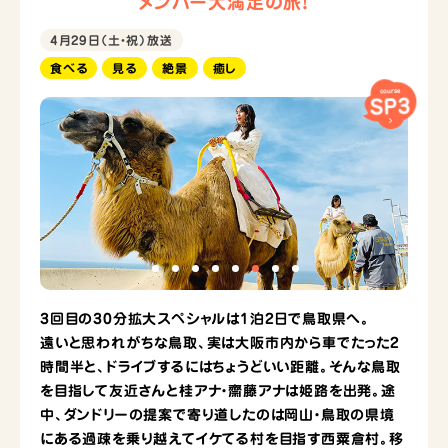
メンバー大満足の旅！
4月29日（土・祝）放送
食べる
見る
絶景
癒し
course
SP3
3回目の30分拡大スペシャルは1泊2日で鳥取県へ。
遠いと思われがちな鳥取、実は大阪市内から車でたった2
時間半と、ドライブするにはちょうどいい距離。そんな鳥取
を目指して友近さんと桂アナ・齋藤アナは姫路を出発。途
中、ダンドリーの提案で寄り道したのは岡山・鳥取の県境
にある過疎を乗り越えてイケてる村を目指す西粟倉村。移