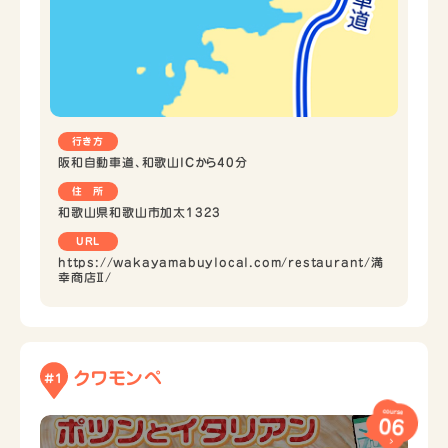
行き方
阪和自動車道、和歌山ICから40分
住 所
和歌山県和歌山市加太1323
URL
https://wakayamabuylocal.com/restaurant/満
幸商店Ⅱ/
クワモンペ
#1
course
06