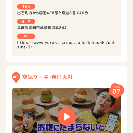
行き方
出石町内から国道426号と県道３号で40分
住 所
兵庫県豊岡市城崎町湯島844
URL
https://www.yuraku-group.co.jp/kinosaki/cui
sine/3/
空気ケーキ・春日大社
#2
course
07