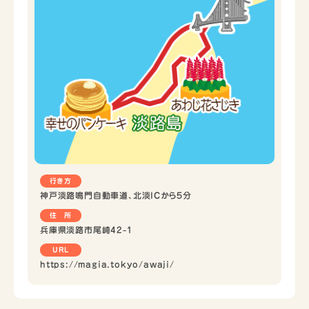
行き方
神戸淡路鳴門自動車道、北淡ICから５分
住 所
兵庫県淡路市尾崎42-1
URL
https://magia.tokyo/awaji/