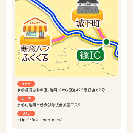
行き方
京都循環自動車道、亀岡ICから国道423号経由で7分
住 所
京都府亀岡市曽我部町法貴茶屋下又７
URL
http://fuku-pan.com/