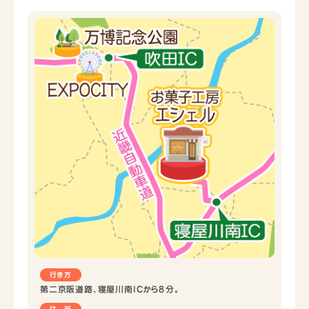
行き方
第二京阪道路、寝屋川南ICから８分。
住 所