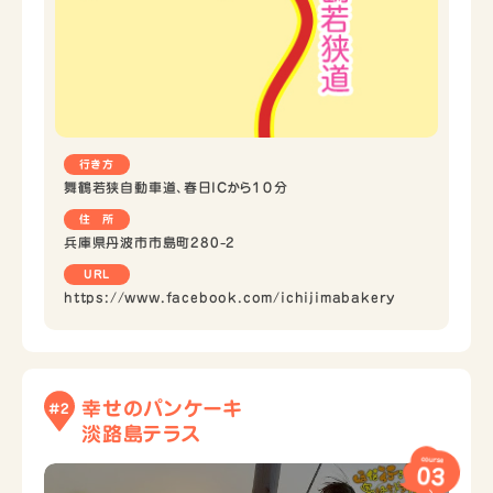
行き方
舞鶴若狭自動車道、春日ICから１０分
住 所
兵庫県丹波市市島町280-2
URL
https://www.facebook.com/ichijimabakery
幸せのパンケーキ
#2
淡路島テラス
course
03