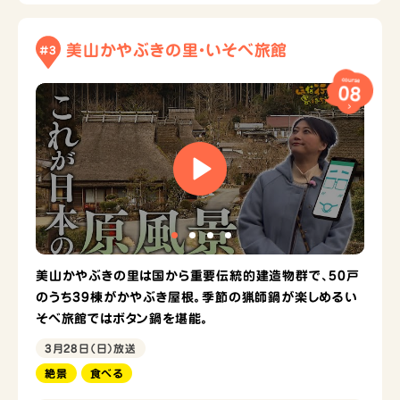
美山かやぶきの里・いそべ旅館
#3
course
08
美山かやぶきの里は国から重要伝統的建造物群で、50戸
のうち39棟がかやぶき屋根。季節の猟師鍋が楽しめるい
そべ旅館ではボタン鍋を堪能。
3月28日（日）放送
絶景
食べる