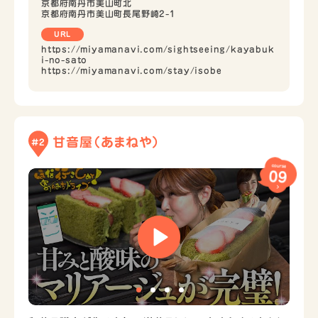
京都府南丹市美山町北
京都府南丹市美山町長尾野崎2-1
URL
https://miyamanavi.com/sightseeing/kayabuk
i-no-sato
https://miyamanavi.com/stay/isobe
甘音屋（あまねや）
#2
course
09