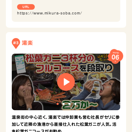
URL
https://www.mikura-soba.com/
湯楽
#3
course
06
温泉街の中心近く、湯楽では仲卸業も営む社長がセリに参
加して近隣の漁港から直接仕入れた松葉ガニが人気。活
き松葉ガニコースがお勧め。