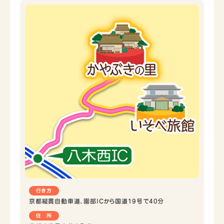
行き方
京都縦貫自動車道、園部ICから国道19号で40分
住 所