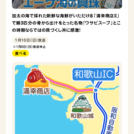
加太の海で採れた新鮮な海鮮がいただける「満幸商店Ⅱ」
で鯛3匹分の骨から出汁をとった名物「ワサビスープ」とこ
の時期ならではの貝づくし丼に感激！
1月10日（日）放送
※1月3日（日）放送休止
食べる