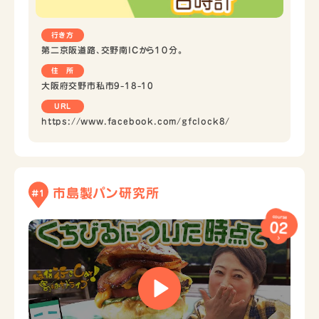
行き方
第二京阪道路、交野南ICから１０分。
住 所
大阪府交野市私市9-18-10
URL
https://www.facebook.com/gfclock8/
市島製パン研究所
#1
course
02