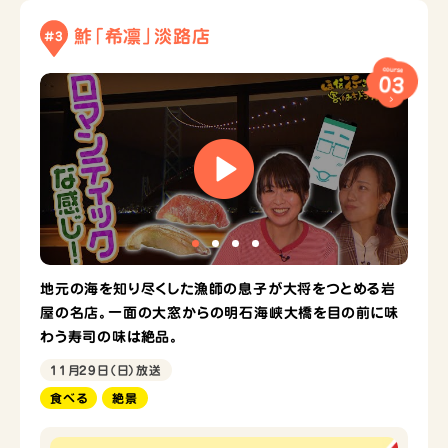
鮓「希凛」淡路店
#3
course
03
地元の海を知り尽くした漁師の息子が大将をつとめる岩
屋の名店。一面の大窓からの明石海峡大橋を目の前に味
わう寿司の味は絶品。
11月29日（日）放送
食べる
絶景