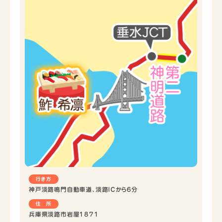
行き方
神戸淡路鳴門自動車道、淡路ICから６分
住 所
兵庫県淡路市岩屋１８７１