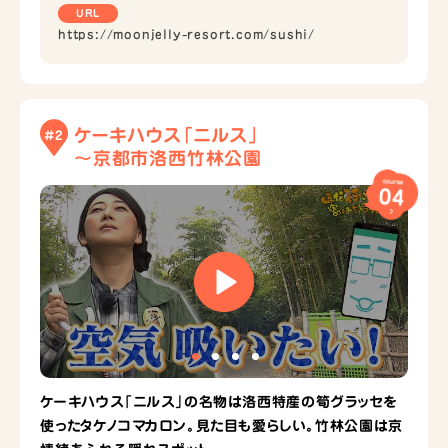
URL
https://moonjelly-resort.com/sushi/
ケーキハウス「ニルス」
#2
～京都市洛西竹林公園
course
04
ケーキハウス「ニルス」の名物は洛西特産の筍グラッセを
使ったタケノコマカロン。見た目も愛らしい。竹林公園は京