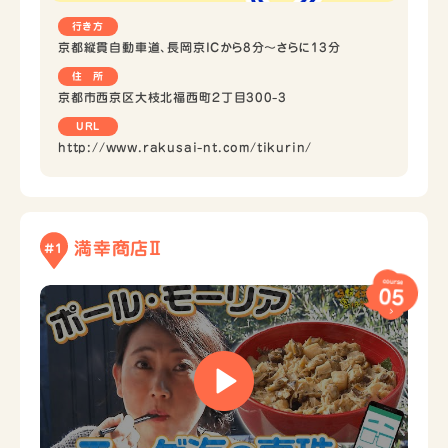
行き方
京都縦貫自動車道、長岡京ICから8分～さらに13分
住 所
京都市西京区大枝北福西町２丁目300-3
URL
http://www.rakusai-nt.com/tikurin/
満幸商店Ⅱ
#1
course
05