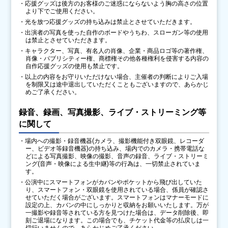
・応援グッズは後方のお客様のご迷惑にならないよう胸の高さの位置
より下でご使用ください。
・光を放つ応援グッズの持ち込みは禁止とさせていただきます。
・出演者の写真を使った自作のボードやうちわ、スローガン等の使用
は禁止とさせていただきます。
・キャラクター、写真、有名人の肖像、企業・商品ロゴ等の著作権、
肖像・パブリシティー権、商標権その他各種権利を侵害する内容の
自作応援グッズの使用も禁止です。
・以上の内容をお守りいただけない場合、主催者の判断によりご入場
を制限又は途中退出していただくこともございますので、あらかじ
めご了承ください。
録音、録画、写真撮影、ライブ・ストリーミング等
に関して
・場内への撮影・録音機器(カメラ、撮影機能付き双眼鏡、レコーダ
ー、ビデオ等録音機器)の持ち込み、場内でのカメラ・携帯電話な
どによる写真撮影、映像の撮影、音声の録音、ライブ・ストリーミ
ング(音声・映像による生中継)等の行為は、一切禁止されていま
す。
・公演中にスマートフォンがカバンやポケットから飛び出していた
り、スマートフォン・双眼鏡を使用されている場合、係員が確認さ
せていただく場合がございます。スマートフォンはマナーモードに
設定の上、カバンの中にしっかりと収納をお願いいたします。万が
一撮影や録音等されている方を見つけた場合は、データ削除後、即
刻ご退場になります。この場合でも、チケット代金等の払戻しは一
切行いませんので、あらかじめご了承ください。