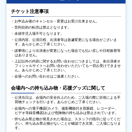
チケット注意事項
・お申込み後のキャンセル・変更はお受け出来ません。
・営利目的の転売は禁止となります。
・未就学児入場不可となります。
・公演内容、公演日程、出演者等は急遽変更になる場合がございま
す。あらかじめご了承ください。
・諸事情により出演者が変更になった場合でも払い戻しや日程振替等
はありません。
・上記以外の内容に関するお問い合わせにつきましては、各出演者オ
フィシャルサイトへお問い合わせいただいても一切お受けできませ
ん。あらかじめご了承ください。
・会場へのお問い合わせはご遠慮ください。
会場内への持ち込み物・応援グッズに関して
・公演当日は、会場内の安全向上のため、ご入場の際に目視による手
荷物チェックを行います。あらかじめご了承ください。
・会場内への電子機器(カメラ、撮影機能付き双眼鏡、レコーダー、
ビデオ等録音機器)および危険物の持ち込みは禁止されています。
・持ち込み禁止物が発見された場合は、スタッフの指示に従ってくだ
さい。持ち込み禁止物がないことが確認でき次第、ご入場になりま
す。