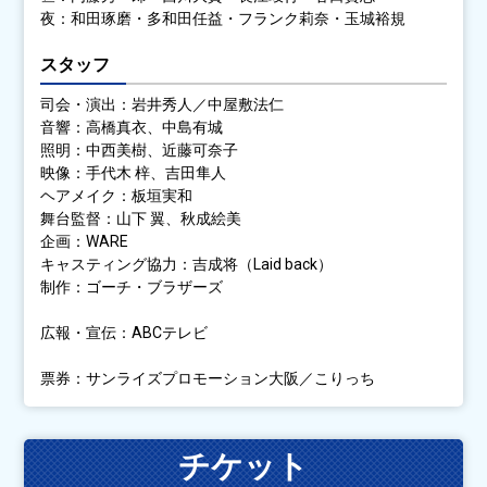
夜：和田琢磨・多和田任益・フランク莉奈・玉城裕規
スタッフ
司会・演出：岩井秀人／中屋敷法仁
音響：高橋真衣、中島有城
照明：中西美樹、近藤可奈子
映像：手代木 梓、吉田隼人
ヘアメイク：板垣実和
舞台監督：山下 翼、秋成絵美
企画：WARE
キャスティング協力：吉成将（Laid back）
制作：ゴーチ・ブラザーズ
広報・宣伝：ABCテレビ
票券：サンライズプロモーション大阪／こりっち
チケット