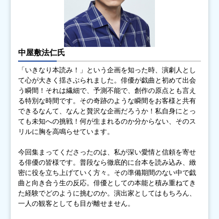
中屋敷法仁氏
「いきなり本読み！」という企画を知った時、演劇人とし
て心が大きく揺さぶられました。俳優が戯曲と初めて出会
う瞬間！それは繊細で、予測不能で、創作の原点とも言え
る特別な時間です。その奇跡のような瞬間をお客様と共有
できるなんて、なんと贅沢な企画だろうか！私自身にとっ
ても未知への挑戦！何が生まれるのか分からない、そのス
リルに胸を高鳴らせています。
今回集まってくださったのは、私が深い愛情と信頼を寄せ
る俳優の皆様です。普段なら徹底的に台本を読み込み、緻
密に役を立ち上げていく方々。その準備期間のない中で戯
曲と向き合う生の反応。俳優としての本能と積み重ねてき
た経験でどのように挑むのか。演出家としてはもちろん、
一人の観客としても目が離せません。