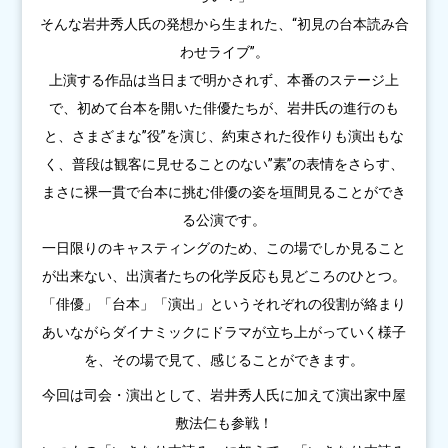
そんな岩井秀人氏の発想から生まれた、“初見の台本読み合
わせライブ”。
上演する作品は当日まで明かされず、
本番のステージ上
で、初めて台本を開いた俳優たちが、
岩井氏の進行のも
と、さまざまな”役”を演じ、約束された役作りも演出もな
く、
普段は観客に見せることのない”素”の表情をさらす、
まさに裸一貫で台本に挑む俳優の姿を垣間見ることができ
る公演です。
一日限りのキャスティングのため、この場でしか見ること
が出来ない、
出演者たちの化学反応も見どころのひとつ。
「俳優」「台本」「演出」というそれぞれの役割が絡まり
あいながら
ダイナミックにドラマが立ち上がっていく様子
を、
その場で見て、感じることができます。
今回は司会・演出として、岩井秀人氏に加えて演出家中屋
敷法仁も参戦！