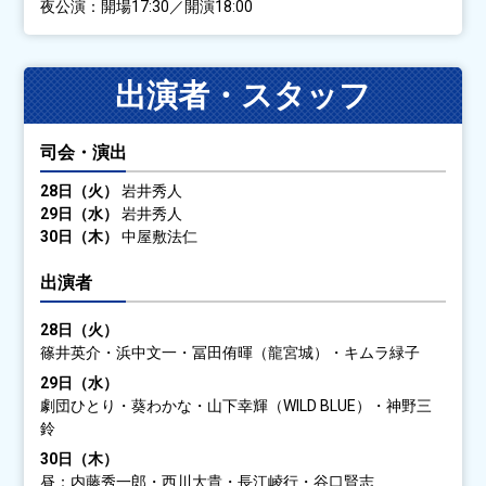
夜公演：
開場17:30／開演18:00
出演者・スタッフ
司会・演出
28日（火）
岩井秀人
29日（水）
岩井秀人
30日（木）
中屋敷法仁
出演者
28日（火）
篠井英介・浜中文一・冨田侑暉（龍宮城）・キムラ緑子
29日（水）
劇団ひとり・葵わかな・山下幸輝（WILD BLUE）・神野三
鈴
30日（木）
昼：内藤秀一郎・西川大貴・長江崚行・谷口賢志