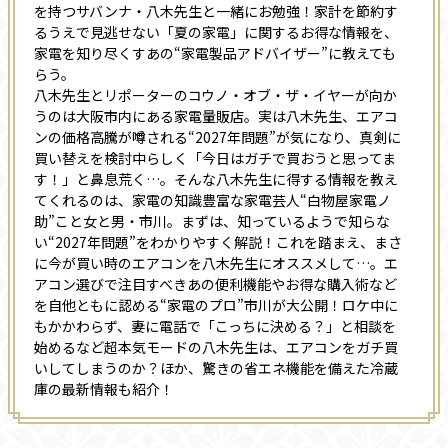
を持つサバンナ・八木先生と一緒にお勉強！家計を節約す
るうえで見逃せない「夏の家電」に関するお得な情報を、
家電を知り尽くすあの“家電製品アドバイザー”に教えても
らう。
八木先生とリポーターのコウノ・オブ・ザ・イヤーが向か
うのは大阪市内にある家電量販店。実は八木先生、エアコ
ンの価格高騰が噂される“2027年問題”が気になり、真剣に
買い替えを検討中らしく「今日はガチで買おうと思ってま
す！」と鼻息荒く…。そんな八木先生に得する情報を教え
てくれるのは、家電の知識豊富な家電芸人“白物屋家電ノ
助”こと女と男・市川。まずは、知っているようで知らな
い“2027年問題”をわかりやすく解説！これを踏まえ、まさ
に今が買い時のエアコンを八木先生にオススメして…。エ
アコン選びで注目すべきあの便利機能やお得な購入術など
を自他ともに認める“家電のプロ”市川が大公開！ロケ中に
もかかわらず、妻に電話で「こっちに決める？」と相談を
始めるなど超本気モードの八木先生は、エアコンをガチ買
いしてしまうのか？ほか、驚きの省エネ機能を備えた冷蔵
庫の最新情報も紹介！