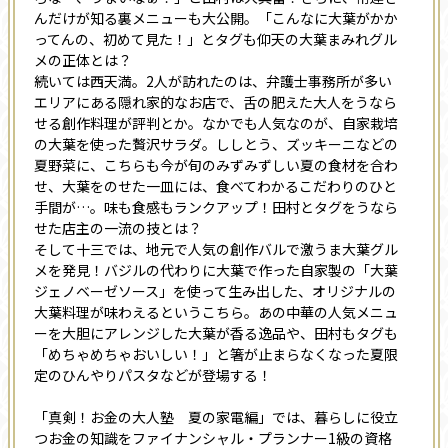
んだけが知る裏メニューも大公開。「こんなに大葉がかか
ってんの、初めて見た！」とタグも仰天の大葉まみれグル
メの正体とは？
続いては西天満。2人が訪れたのは、弁護士事務所が多い
エリアにある隠れ家的なお店で、舌の肥えた大人をうなら
せる創作料理が評判とか。なかでも人気なのが、自家栽培
の大葉を使った贅沢サラダ。ししとう、ズッキーニなどの
夏野菜に、こちらも今が旬のみずみずしい夏の食材を合わ
せ、大葉をのせた一皿には、食べてわかるこだわりのひと
手間が…。味も食感もランクアップ！田村とタグをうなら
せた店主の一流の技とは？
そして十三では、地元で人気の創作バルで激うま大葉グル
メを発見！バジルの代わりに大葉で作った自家製の「大葉
ジェノベーゼソース」を使って生み出した、オリジナルの
大葉料理が味わえるというこちら。あの中華の人気メニュ
ーを大胆にアレンジした大葉が香る逸品や、田村もタグも
「めちゃめちゃおいしい！」と箸が止まらなくなった夏限
定のひんやりパスタなどが登場する！
「真剣！お金の大人塾 夏の家電編」では、暮らしに役立
つお金の知識をファイナンシャル・プランナー1級の資格