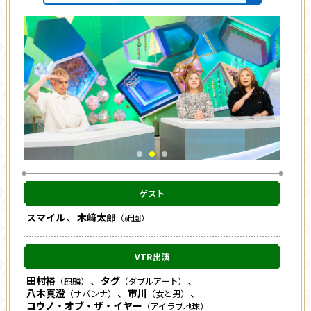
ゲスト
スマイル
木﨑太郎
（祇園）
VTR出演
田村裕
タグ
（麒麟）
（ダブルアート）
八木真澄
市川
（サバンナ）
（女と男）
コウノ・オブ・ザ・イヤー
（アイラブ地球）