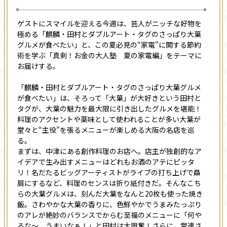
ゲストにスマイルを迎える今週は、芸人がニッチな好物を
極める「麒麟・田村とダブルアート・タグのさっぱり大葉
グルメが食べたい」と、この夏必見の“家電”に関する節約
術を学ぶ「真剣！お金の大人塾 夏の家電編」をテーマに
お届けする。
「麒麟・田村とダブルアート・タグのさっぱり大葉グルメ
が食べたい」は、そろって「大葉」が大好きという田村と
タグが、大葉の魅力を最大限に引き出したグルメを堪能！
料理のアクセントや薬味として使われることが多い大葉が
堂々と“主役”を張るメニューが楽しめる大阪の名店を巡
る。
まずは、中津にある創作料理のお店へ。店主が独創的なア
イデアで生み出すメニューはどれもお酒のアテにピッタ
リ！名だたるビッグアーティストがライブの打ち上げで贔
屓にするなど、料理のセンスは折り紙付きだ。そんなこち
らの大葉グルメは、刻んだ大葉をなんと20枚も使った焼き
飯。さわやかな大葉の香りに、色鮮やかでうまみたっぷり
のアレが絶妙のバランスでからむ至福のメニューに「何や
ろな～、うまいなぁ！」と田村は大興奮！さらに、常連さ