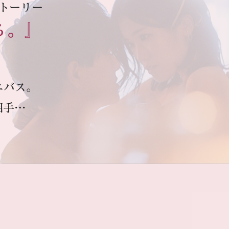
トーリー
る。』
ニバス。
相手…