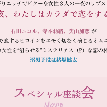
ぴりエッチでビターな
女性３人の一夜のラブス
夜、わたしは
カラダで恋をす
石田ニコル、寺本莉緒、美山加恋
が
で恋するヒロインを
エモく切なく演じるオム
の女性を“沼らせる”
ミステリアス（!?）な恋の
沼男子役は猪塚健太
ス
会
ペシャル座談
Movie