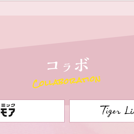
コ
ボ
ラ
Collaboration