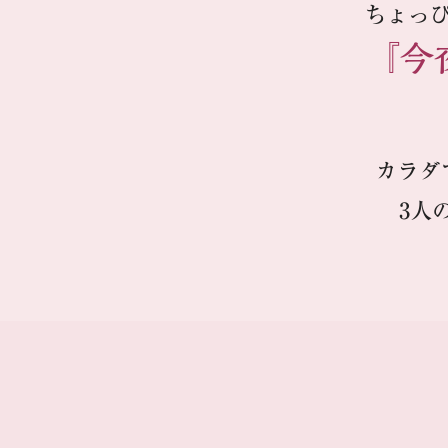
ちょっ
『今
カラダ
3人