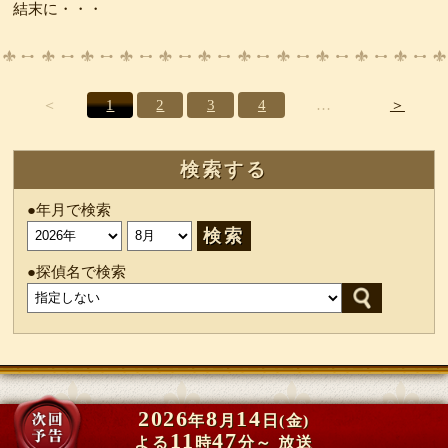
結末に・・・
＜
1
2
3
4
…
＞
検索する
●年月で検索
検索
●探偵名で検索
2026
8
14
年
月
日(金)
11
47
よる
時
分～ 放送