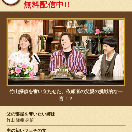
無料配信中!!
竹山探偵を奮い立たせた、依頼者の父親の挑戦的な一
言！？
父の部屋を奪いたい姉妹
竹山 隆範
虫の匂いフェチの女