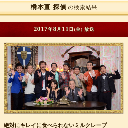
橋本直
の検索結果
2017
8
11
年
月
日(金)
放送
絶対にキレイに食べられないミルクレープ