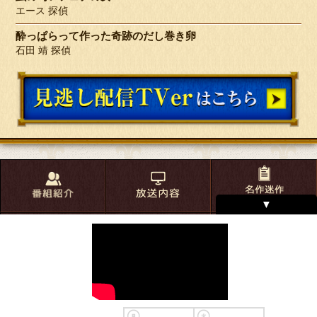
エース
酔っぱらって作った奇跡のだし巻き卵
石田 靖