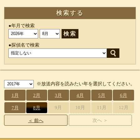
検索する
●年月で検索
検索
●探偵名で検索
※放送内容を読みたい年を選択してください。
1月
2月
3月
4月
5月
6月
9月
10月
11月
12月
7月
8月
次へ
＞
＜
前へ