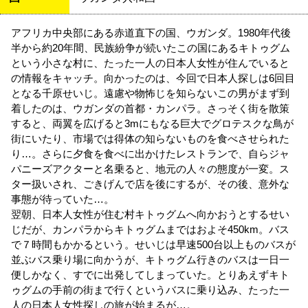
アフリカ中央部にある赤道直下の国、ウガンダ。1980年代後
半から約20年間、民族紛争が続いたこの国にあるキトゥグム
という小さな村に、たった一人の日本人女性が住んでいると
の情報をキャッチ。向かったのは、今回で日本人探しは6回目
となる千原せいじ。遠慮や物怖じを知らないこの男がまず到
着したのは、ウガンダの首都・カンパラ。さっそく街を散策
すると、両翼を広げると3mにもなる巨大でグロテスクな鳥が
街にいたり、市場では得体の知らないものを食べさせられた
り…。さらに夕食を食べに出かけたレストランで、自らジャ
パニーズアクターと名乗ると、地元の人々の態度が一変。ス
ター扱いされ、ごきげんで店を後にするが、その後、意外な
事態が待っていた…。
翌朝、日本人女性が住む村キトゥグムへ向かおうとするせい
じだが、カンパラからキトゥグムまではおよそ450km。バス
で７時間もかかるという。せいじは早速500台以上ものバスが
並ぶバス乗り場に向かうが、キトゥグム行きのバスは一日一
便しかなく、すでに出発してしまっていた。とりあえずキト
ゥグムの手前の街まで行くというバスに乗り込み、たった一
人の日本人女性探しの旅が始まるが…。