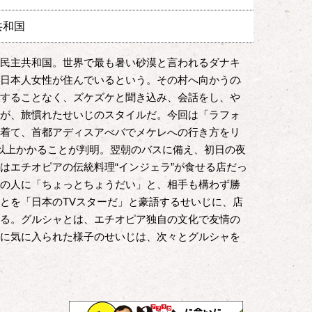
共和国
民主共和国。世界で最も暑い砂漠と言われるダナキ
日本人女性が住んでいるという。その村へ向かうの
することなく、ズケズケと聞き込み、会話をし、や
が、旅慣れたせいじのスタイルだ。今回は「ラフォ
着て、首都アディスアべバでメケレへの行き方をリ
以上かかることが判明。翌朝のバスに備え、初日の夜
はエチオピアの伝統料理“インジェラ”が食せる店だっ
の人に「ちょっとちょうだい」と、相手も構わず勝
とを「日本のTVスターだ」と豪語するせいじに、店
る。グルシャとは、エチオピア独自の文化で友情の
に気に入られた様子のせいじは、次々とグルシャを