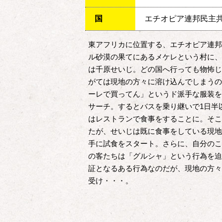
国
エチオピア連邦民主
東アフリカに位置する、エチオピア連邦
ル砂漠の果てにあるメケレという村に、
は千原せいじ。どの国へ行っても物怖じ
がては現地の方々に溶け込んでしまうの
ーレで買ってん」というド派手な服装を
サーチ。するとバスを乗り継いで1日半
はレストランで食事をすることに。そこ
たが、せいじは既に食事をしている現地
手に試食をスタート。さらに、自分のこ
の客たちは「グルシャ」という行為を迫
証となるある行為なのだが、現地の方々
受け・・・。