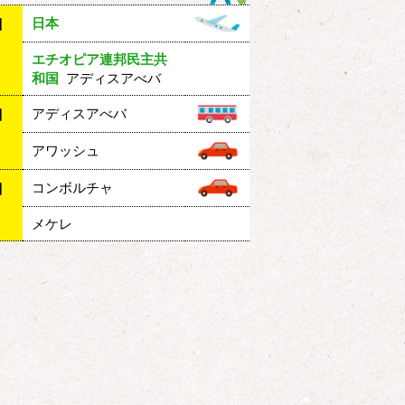
日本
目
エチオピア連邦民主共
和国
アディスアべバ
アディスアべバ
目
アワッシュ
コンボルチャ
目
メケレ