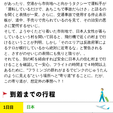
があったり、空港から市街地へと向かうタクシーで運転手が
「運転しているだけで、あちこちで事故だらけさ」と語るの
を聞くと表情が一変。さらに、交通事故で使用する停止表示
板が、道中、手売りで売られているのを見て、その治安の悪
さに驚愕するせいじ。
そして、ようやくたどり着いた市街地で、日本人女性が暮ら
しているという村を聞いて回ると、飛行機で近くの村まで行
けるということが判明。しかし「そのエリアは反政府軍によ
るテロが横行しているから絶対に近寄るな」と警告される
と、さすがのせいじの表情にも焦りと陰りが。。
それでも、別の町を経由すれば安全に日本人の住む村まで行
けることを確認して一安心。フライトの時間まで４時間以上
あるために、“フラミンゴの群れがまるでピンクのじゅうたん
のように見える”という場所へと“寄り道”することに。だが、
この寄り道が、想定外の事態へ？！
日本
1日目