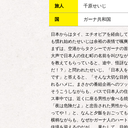
旅人
千原せいじ
国
ガーナ共和国
日本からはタイ、エチオピアを経由して
も慣れ始めたせいじは余裕の表情で颯爽
まずは、空港からタクシーでガーナの首
大声で日本人の住む町の名前を叫びなが
を教えてもらっていると、途中、怪訝な
だ！？」と問われたせいじ。「日本人を
です」と答えると、「そんな大切な目的
れるハメに。まさかの番組企画へのツッ
そうこうしながらも、バスで日本人の住
ス車中では、近くに座る男性が食べる焼
「夜は危険だよ」と忠告された男性から
ってや！」と、なんと夕飯をおごっても
横柄ながらも、なぜかガーナ人のハート
佳境を迎えるのだが…。果たして、目的