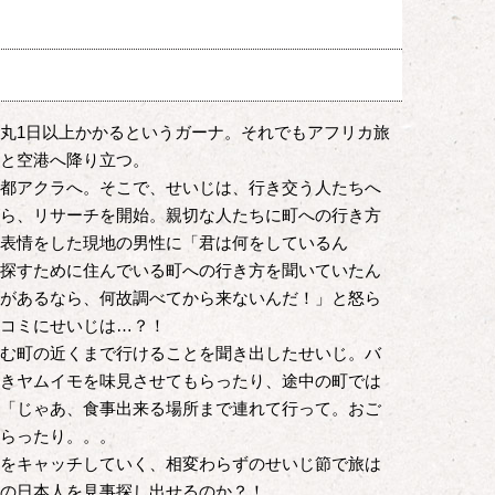
丸1日以上かかるというガーナ。それでもアフリカ旅
と空港へ降り立つ。
都アクラへ。そこで、せいじは、行き交う人たちへ
ら、リサーチを開始。親切な人たちに町への行き方
表情をした現地の男性に「君は何をしているん
探すために住んでいる町への行き方を聞いていたん
があるなら、何故調べてから来ないんだ！」と怒ら
コミにせいじは…？！
む町の近くまで行けることを聞き出したせいじ。バ
きヤムイモを味見させてもらったり、途中の町では
「じゃあ、食事出来る場所まで連れて行って。おご
らったり。。。
をキャッチしていく、相変わらずのせいじ節で旅は
の日本人を見事探し出せるのか？！