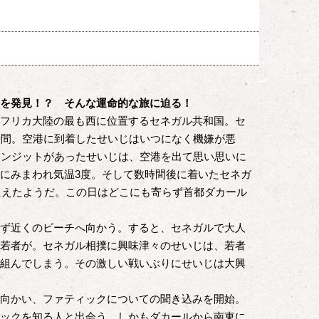
を発見！？ そんな運命的な旅に迫る！
フリカ大陸の最も西に位置するセネガル共和国。セ
時間。空港に到着したせいじはいつになく機嫌が悪
ランジットがあったせいじは、空港を出て思い思いに
にみまわれ気温3度。そして数時間後に着いたセネガ
こたえたようだ。この日はどこにも寄らず首都ダカール
ず近くのビーチへ向かう。すると、セネガルで大人
若者が。セネガル相撲に興味津々のせいじは、若者
組んでしまう。その激しい戦いぶりにせいじは大興
向かい、ファティックについての聞き込みを開始。
ックを知る人と出会う。しかもダカールから南東に