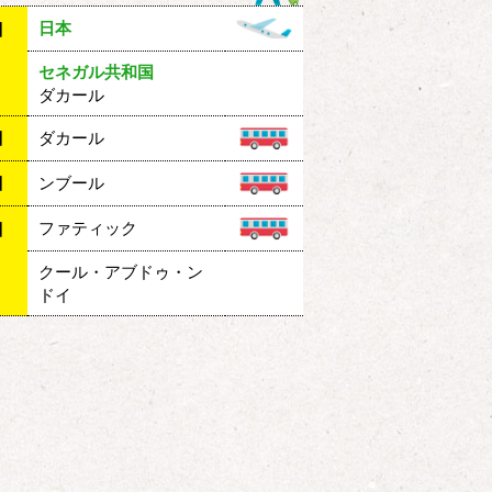
日本
目
セネガル共和国
ダカール
目
ダカール
目
ンブール
ファティック
目
クール・アブドゥ・ン
ドイ