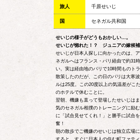
旅人
千原せいじ
国
セネガル共和国
せいじの様子がどうもおかしい…。
せいじが惚れた！？ ジュニアの嫁候補
せいじが日本人探しに向かったのは、ア
ネガルへはフランス・パリ経由で約31
い。実は経由地のパリで10時間ものト
散策したのだが、この日のパリは大寒波
ルは25度。この20度以上の気温差が
のホテルで休むことに。
翌朝、機嫌も直って登場したせいじはま
気のセネガル相撲のトレーニングに励む
に「試合見せてくれ！」と勝手に試合を
奮！
朝の散歩でご機嫌のせいじは独立広場に
すると、すぐに日本人の住む町ファティ