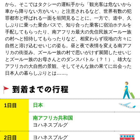
から。そこではタクシーの運転手から「観光客は危ないから
車から降りない方がいい」と注意されるなど、世界有数の犯
罪都市と呼ばれる一面を垣間見ることに。一方で、道中、久
しぶりに乗った乗合バスで、知り合った乗客に宿泊ホテルを
手配してもらったり、南アフリカ最大の先住民族ズールー族
の村へと招待してもらったりなど、相変わらず現地の方々に
自然と溶け込むせいじの姿も。昼と夜で表情を変える南アフ
リカの街並み、ズールー族の村で思いがけず展開したせいじ
とズールー族のお母さんとのダンスバトル（？！）、雄大な
アフリカの大自然の景観、そしてそんな旅の果てに出会った
日本人の暮らしぶりとは……。
日本
1日目
南アフリカ共和国
ヨハネスブルグ
ヨハネスブルグ
2日目