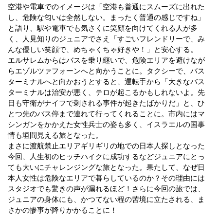
空港や電車でのイメージは「空港も普通にスムーズに出れた
し、危険な匂いは全然しない。まったく普通の感じですね」
と語り、駅や電車でも気さくに笑顔を向けてくれる人が多
く、人見知りのジュニアでさえ「すごいフレンドリーで、み
んな優しい笑顔で、めちゃくちゃ好きや！」と安心する。
エルサレムからはバスを乗り継いで、危険エリアを避けなが
らエゾルツァフォーンへと向かうことに。タクシーで、バス
ターミナルへと向かおうとすると、運転手から「大きなバス
ターミナルは治安が悪く、テロが起こるかもしれないよ。先
日も守衛がナイフで刺される事件が起きたばかりだ」と、ひ
とつ先のバス停まで連れて行ってくれることに。市内にはマ
シンガンをかかえた女性兵士の姿も多く、イスラエルの国事
情も垣間見える旅となった。
まさに渡航禁止エリアギリギリの地での日本人探しとなった
今回、人生初のヒッチハイクに成功するなどジュニアにとっ
ても大いにチャレンジングな旅となった。果たして、なぜ日
本人女性は危険なエリアで暮らしているのか？その理由には
スタジオでも驚きの声が漏れるほど！さらに今回の旅では、
ジュニアの身体にも、かつてない程の苦境に立たされる、ま
さかの惨事が降りかかることに！