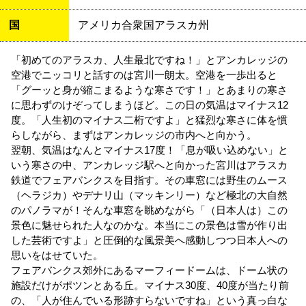
国
アメリカ合衆国アラスカ州
「初めてのアラスカ、人生最北ですね！」とアンカレッジの
空港でニッコリと話すのは宮川一朗太。空港を一歩出ると
「グーッと身が縮こまるような寒さです！」とあまりの寒さ
に思わずのけぞってしまうほど。この日の気温はマイナス12
度。「人生初のマイナス二桁ですよ」と猛烈な寒さに体を慣
らしながら、まずはアンカレッジの市内へと向かう。
翌朝、気温はなんとマイナス17度！「息が吸い込めない」と
いう寒さの中、アンカレッジ駅へと向かった宮川はアラスカ
鉄道でフェアバンクスを目指す。その車窓には野生のムース
（ヘラジカ）やデナリ山（マッキンリー）など極北の大自然
のパノラマが！そんな車窓を眺めながら「（日本人は）この
景色に魅せられた人なのかな。本当にこの景色は雪が作り出
した芸術ですよ」と圧倒的な風景美へ感動しつつ日本人への
思いをはせていた。
フェアバンクス郊外にあるマーフィードームは、ドーム状の
施設だけがポツンとある丘。マイナス30度、40度が当たり前
の、「人が住んでいる形跡すらないですね」という真っ白な