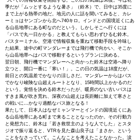
季だが「ムッとするような暑さ」（鈴木）で、日中は35度に
まで上がる熱帯の地だ。地元の人に話を聞いてみると、カレ
ーミョはヤンゴンから北へ740キロ。インドとの国境近くにあ
る山岳地帯にある町なのだという。しかしそこへ行くには
「バスで丸一日かかる」と教えてもらい思わずひるむ鈴木。
バスターミナル、空港で情報収集を重ねて移動手段を吟味し
た結果、途中の町マンダレーまでは飛行機で向かい、そこか
ら山岳地帯へはバスで移動するというプランに決める。
翌日朝、飛行機でマンダレーへと向かった鈴木は空港へ降り
立つと、開口一番に「寒い！」。この日の気温は18度だが、
前日との気温差でかなりの涼しさだ。マンダレーからはバス
でかなり峻険な山超えルートとなり、15時間以上かかるのだ
という。覚悟を決める鈴木だったが、暖房のない古いバスは
すきま風が吹き荒れ、深夜の山超えは長距離に加えて寒さと
の戦いに…かなり過酷なバス旅となる！
果たして、日本人はなぜミャンマーとインドの国境近くにあ
る山岳地帯にある町まで来ることとなったのか。その行動力
と発想力に、鈴木は「若き救世主のような人でした」とスタ
ジオで振り返ると、VTRを見た森山良子は「まさか、という
ことをなさっていて。こんなことを考えたことなかった。涙