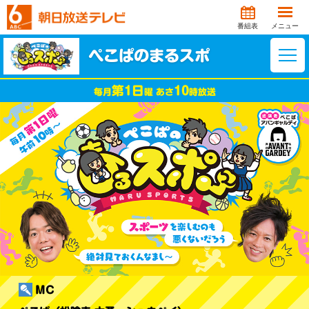
番組表
メニュー
ぺこぱのまるスポ
第1日
10
毎月
曜 あさ
時
放送
MC