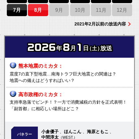
7月
8月
9月
10月
11月
12月
2021年2月以前の放送内容
2026
8
1
年
月
日
放送
（土）
熊本地震のミカタ
震度7の直下型地震…南海トラフ巨大地震との関連は？
地震への備えはどうすればいい？
高市政権のミカタ
支持率急落でピンチ！？一方で消費減税の方針を正式表明！
「副首都」に相応しい場所はどこ？
小倉優子
ほんこん
海原ともこ
パネラー
中間淳太
（WEST.）