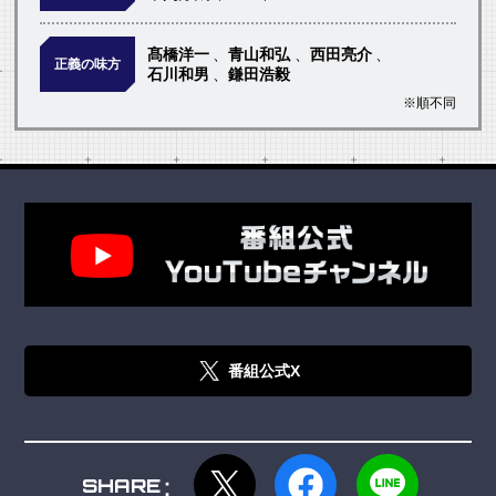
髙橋洋一
青山和弘
西田亮介
正義の味方
石川和男
鎌田浩毅
※順不同
番組公式X
SHARE