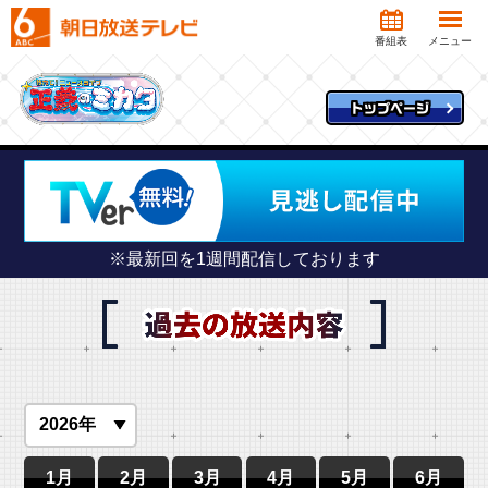
番組表
メニュー
トップページ
※最新回を1週間配信しております
1月
2月
3月
4月
5月
6月