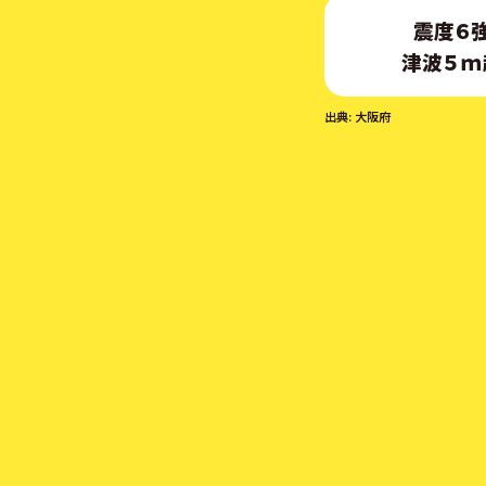
震度６
津波５ｍ
出典: 大阪府