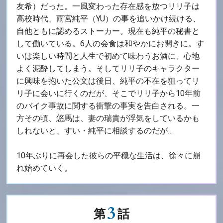
友希）だった。一風変わった存在感を放つリリ子は
高校時代、雨宮純平（YU）の事を追いかけ続ける、
自他ともに認めるストーカー。現在も純平の秘書と
して働いている。6人の会食は和やかにお開きに。す
いは楽しい時間と人生で初めて味わうお酒に、心地
よく泥酔してしまう。そしてリリ子のキャラクター
に興味を抱いた公文は後日、純平の不在を狙ってリ
リ子に会いに行くのだが、そこでリリ子から10年前
のバイク事故に関する衝撃の事実を告白される。一
方その頃、悠馬は、妻の瑞貴が浮気をしているかも
しれないと、すい・純平に相談するのだが…
10年ぶりに再会した彼らの平穏な生活は、徐々に崩
れ始めていく。
3
第
話