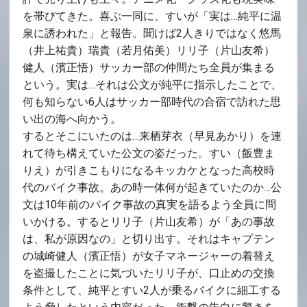
を帯びてきた。喜ぶ一同に、すいが「実は…純平に温
泉に誘われた」と報告。聞けば2人きりではなく悠馬
（井上祐貴）瑞貴（若月佑美）リリ子（片山友希）
健人（濱正悟）サッカー部の仲間たち全員が集まる
という。実は…それは公文が純平に指示したことで、
何も知らない6人はサッカー部時代の合宿で訪れた思
い出の海へ向かう。
するとそこにいたのは…来栖芽衣（早見あかり）を連
れて待ち構えていた公文の姿だった。すい（飯豊ま
りえ）が引きこもりになるキッカケとなった高校時
代のバイク事故。あの時一体何が起きていたのか…公
文は10年前のバイク事故の真実を語るよう全員に問
いかける。するとリリ子（片山友希）が「あの事故
は、私が原因なの」と切り出す。それはキャプテン
の城崎健人（濱正悟）が女子マネージャーの着替え
を盗撮したことに気づいたリリ子が、口止めの交換
条件として、純平とすい2人が乗るバイクに細工する