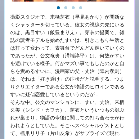
撮影スタジオで、来栖芽衣（早見あかり）が間断な
くシャッターを切っている。彼女の視線の先にいる
のは、黒目すい（飯豊まりえ）。芽衣の提案で、雑
誌の読者モデルを始めたすいは、引きこもり生活と
は打って変わって、表舞台でどんどん輝いていくの
であったが、公文竜炎（溝端淳平）は、何故かすい
を避けている様子。何かマズい事でもしたのかと自
らを責めるすいに、漫画家の父・丈治（陣内孝則）
は、それは「好き避け」の症状だと説明する。つま
りクリエイターである公文が物語のヒロインである
すいに疑似恋愛しているというのだが…
そんな中、公文のマンションに、すい、丈治、来栖
久美（シシド・カフカ）、芽衣といういつもの顔ぶ
れが集まり、物語の今後に関しての打ち合わせが行
われようとしていた。そこへスペシャルゲストとし
て、橋爪リリ子（片山友希）がサプライズで現れ