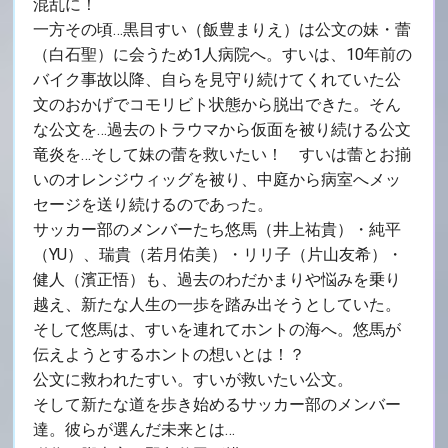
混乱に！
一方その頃…黒目すい（飯豊まりえ）は公文の妹・蕾
（白石聖）に会うため1人病院へ。すいは、10年前の
バイク事故以降、自らを見守り続けてくれていた公
文のおかげでコモリビト状態から脱出できた。そん
な公文を…過去のトラウマから仮面を被り続ける公文
竜炎を…そして妹の蕾を救いたい！ すいは蕾とお揃
いのオレンジウィッグを被り、中庭から病室へメッ
セージを送り続けるのであった。
サッカー部のメンバーたち悠馬（井上祐貴）・純平
（YU）、瑞貴（若月佑美）・リリ子（片山友希）・
健人（濱正悟）も、過去のわだかまりや悩みを乗り
越え、新たな人生の一歩を踏み出そうとしていた。
そして悠馬は、すいを連れてホントの海へ。悠馬が
伝えようとするホントの想いとは！？
公文に救われたすい。すいが救いたい公文。
そして新たな道を歩き始めるサッカー部のメンバー
達。彼らが選んだ未来とは…