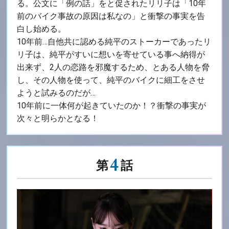
る。公文に「例の話」をと促されたリリ子は「10年
前のバイク事故の原因は私なの」と衝撃の事実を告
白し始める。
10年前…自他共に認める純平のストーカーであったリ
リ子は、純平がすいに想いを寄せている事へ納得が
出来ず、2人の恋路を邪魔するため、とある人物を脅
し、その人物を使って、純平のバイクに細工をさせ
ようと試みるのだが…
10年前に一体何が起きていたのか！？衝撃の事実が
次々と明らかとなる！
4
第
話