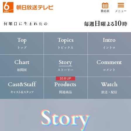
番組表
メニュー
Top
Topics
Intro
トップ
トピックス
イントロ
Chart
Story
Comment
相関図
ストーリー
コメント
10.8 UP
Cast&Staff
Products
Watch
キャスト＆スタッフ
関連商品
放送・配信