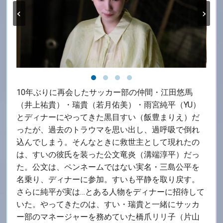
‹
›
10年ぶりに再会したサッカー部の仲間・江田悠馬
（井上祐貴）・瑞貴（若月佑美）・雨宮純平（YU）
とディナーにやってきた黒目すい（飯豊まりえ）だ
ったが、過去のトラウマを思い出し、過呼吸で倒れ
込んでしまう。そんなときに救世主として現れたの
は、すいの彼氏を装った公文竜炎（溝端淳平）だっ
た。公文は、ペンネームではない実名・三島公平を
名乗り、ディナーに参加。すいも平静を取り戻す。
さらに純平が実は…とある人物をディナーに招待して
いた。やってきたのは、すい・瑞貴と一緒にサッカ
ー部のマネージャーを務めていた橋爪リリ子（片山