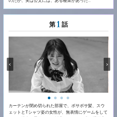
のだが、実は公文には、ある秘策があった…
1
第
話
‹
›
カーテンが閉め切られた部屋で、ボサボサ髪、スウ
ェットとTシャツ姿の女性が、無表情にゲームをして