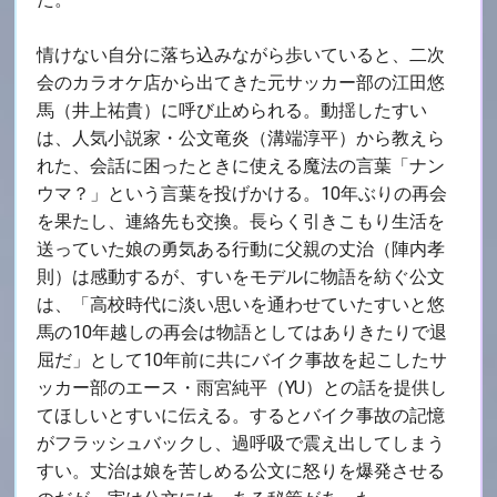
情けない自分に落ち込みながら歩いていると、二次
会のカラオケ店から出てきた元サッカー部の江田悠
馬（井上祐貴）に呼び止められる。動揺したすい
は、人気小説家・公文竜炎（溝端淳平）から教えら
れた、会話に困ったときに使える魔法の言葉「ナン
ウマ？」という言葉を投げかける。10年ぶりの再会
を果たし、連絡先も交換。長らく引きこもり生活を
送っていた娘の勇気ある行動に父親の丈治（陣内孝
則）は感動するが、すいをモデルに物語を紡ぐ公文
は、「高校時代に淡い思いを通わせていたすいと悠
馬の10年越しの再会は物語としてはありきたりで退
屈だ」として10年前に共にバイク事故を起こしたサ
ッカー部のエース・雨宮純平（YU）との話を提供し
てほしいとすいに伝える。するとバイク事故の記憶
がフラッシュバックし、過呼吸で震え出してしまう
すい。丈治は娘を苦しめる公文に怒りを爆発させる