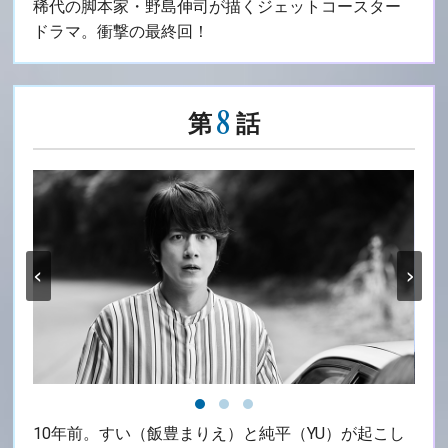
稀代の脚本家・野島伸司が描くジェットコースター
ドラマ。衝撃の最終回！
8
第
話
‹
›
10年前。すい（飯豊まりえ）と純平（YU）が起こし