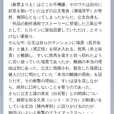
（飯豊まりえ）はどこか不機嫌。そのワケは自分に
好意を抱いていたはずの公文竜炎（溝端淳平）が突
然、無関心となってしまったからだ。公文自身も、
「作品の創作過程でストーリーに登場した三島公平
として、ヒロインに疑似恋愛していただけ」とそっ
けない素振り。
そんな中…公文は自らのマンションに瑞貴（若月佑
美）と健人（濱正悟）を招き入れる。悠馬（井上祐
貴）と離婚し、すいに悠馬を返すと吹っ切れたよう
に言い放っていた瑞貴であったが、離婚の本当の理
由は別にあった。公文に指摘され、観念した瑞貴は
健人だけに明かしていた「本当の離婚の理由」を語
りだす。その衝撃の理由に、すいは涙を流しなが
ら、絶対に口外しないことを誓うのであった。
さらに公文と謎の美女（白石聖）との関係につい
て。秘密を知る久美（シシド・カフカ）が勘違いを
している丈治（陣内孝則）に語りかけるのだが…
物語はいよいよ衝撃のクライマックスへ・・・