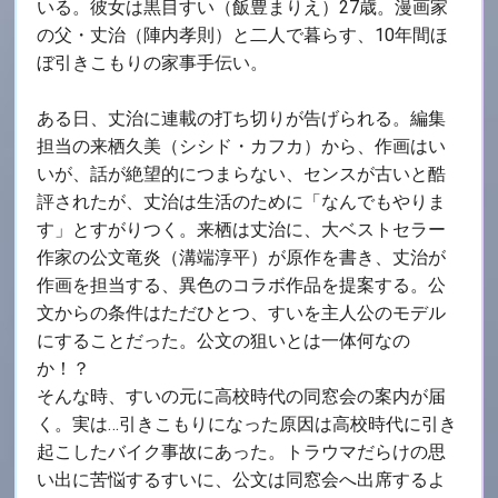
いる。彼女は黒目すい（飯豊まりえ）27歳。漫画家
の父・丈治（陣内孝則）と二人で暮らす、10年間ほ
ぼ引きこもりの家事手伝い。
ある日、丈治に連載の打ち切りが告げられる。編集
担当の来栖久美（シシド・カフカ）から、作画はい
いが、話が絶望的につまらない、センスが古いと酷
評されたが、丈治は生活のために「なんでもやりま
す」とすがりつく。来栖は丈治に、大ベストセラー
作家の公文竜炎（溝端淳平）が原作を書き、丈治が
作画を担当する、異色のコラボ作品を提案する。公
文からの条件はただひとつ、すいを主人公のモデル
にすることだった。公文の狙いとは一体何なの
か！？
そんな時、すいの元に高校時代の同窓会の案内が届
く。実は…引きこもりになった原因は高校時代に引き
起こしたバイク事故にあった。トラウマだらけの思
い出に苦悩するすいに、公文は同窓会へ出席するよ