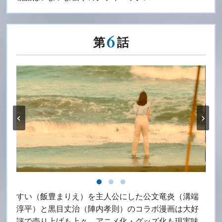
6
第
話
‹
›
すい（飯豊まりえ）を主人公にした公文竜炎（溝端
淳平）と黒目丈治（陣内孝則）のコラボ漫画は大好
評で売り上げも上々。アニメ化・グッズ化も現実味