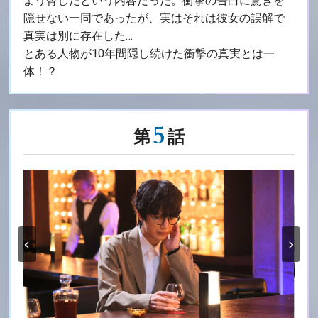
よう脅したという内容だった。衝撃の告白に驚きを
隠せない一同であったが、実はそれは彼女の誤解で
真実は別に存在した…
とある人物が10年間隠し続けた衝撃の真実とは一
体！？
5
第
話
‹
›