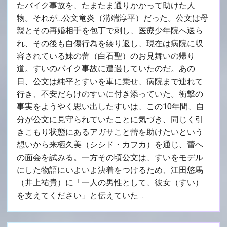
たバイク事故を、たまたま通りかかって助けた人
物。それが…公文竜炎（溝端淳平）だった。公文は母
親とその再婚相手を包丁で刺し、医療少年院へ送ら
れ、その後も自傷行為を繰り返し、現在は病院に収
容されている妹の蕾（白石聖）のお見舞いの帰り
道。すいのバイク事故に遭遇していたのだ。あの
日、公文は純平とすいを車に乗せ、病院まで連れて
行き、不安だらけのすいに付き添っていた。衝撃の
事実をようやく思い出したすいは、この10年間、自
分が公文に見守られていたことに気づき、同じく引
きこもり状態にあるアガサこと蕾を助けたいという
想いから来栖久美（シシド・カフカ）を通じ、蕾へ
の面会を試みる。一方その頃公文は、すいをモデル
にした物語にいよいよ決着をつけるため、江田悠馬
（井上祐貴）に「一人の男性として、彼女（すい）
を支えてください」と伝えていた…