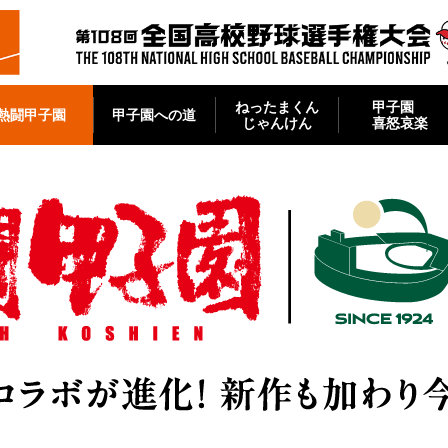
ねったまくん
甲子園
熱闘甲子園
甲子園への道
じゃんけん
喜怒哀楽