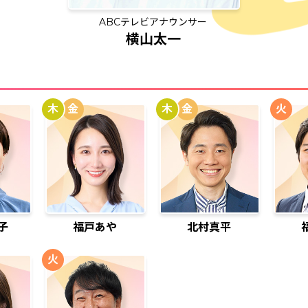
ABCテレビアナウンサー
横山太一
木
金
木
金
火
子
福戸あや
北村真平
火