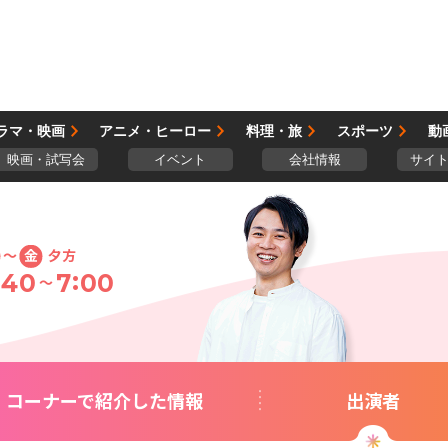
ラマ・映画
アニメ・ヒーロー
料理・旅
スポーツ
動
映画・試写会
イベント
会社情報
サイ
～
金
夕方
:
:
40
7
00
～
コーナーで
紹介した情報
出演者