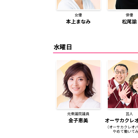
女優
俳優
本上まなみ
松尾諭
水曜日
元衆議院議員
芸人
金子恵美
オーサカクレ
（オーサカクレオ
やめて働いて