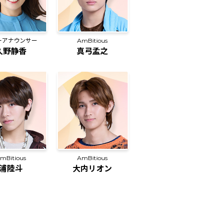
ーアナウンサー
AmBitious
久野静香
真弓孟之
AmBitious
mBitious
大内リオン
浦陸斗