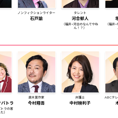
ノンフィクションライター
タレント
石戸諭
河合郁人
（福井×河合のなんでやね
（福井×
ん！？）
直木賞作家
弁護士
ABCテ
オパトラ
今村翔吾
中村映利子
パトラの客
みた）