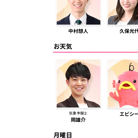
中村想人
久保光
お天気
気象予報士
エビシ
岡雄介
月曜日