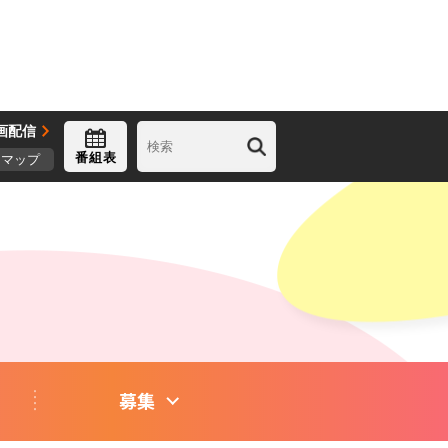
画配信
番組表
トマップ
募集