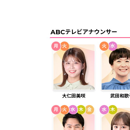
ABC
テレビアナウンサー
月
火
火
水
大仁田美咲
武田和歌
月
火
水
木
金
水
木