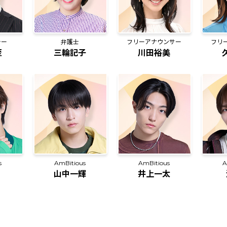
ラー
弁護士
フリーアナウンサー
フリ
至
三輪記子
川田裕美
s
AmBitious
A
AmBitious
井上一太
山中一輝