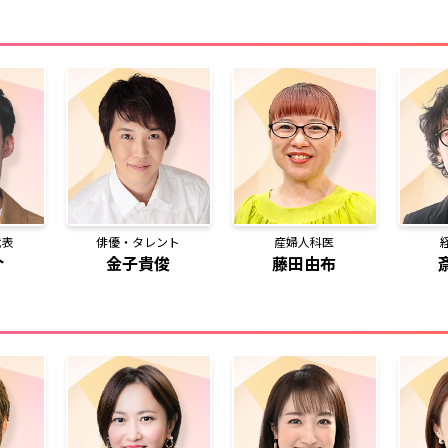
代表
俳優・タレント
産婦人科医
介
金子貴俊
藤田由布