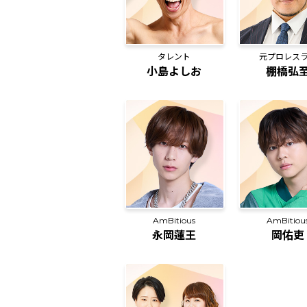
タレント
元プロレス
小島よしお
棚橋弘
AmBitious
AmBitiou
永岡蓮王
岡佑吏