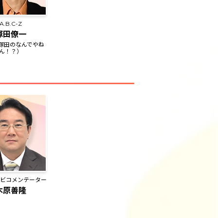
A.B.C-Z
塚田僚一
塚田のなんでやね
ん！？）
レビコメンテーター
木原善隆