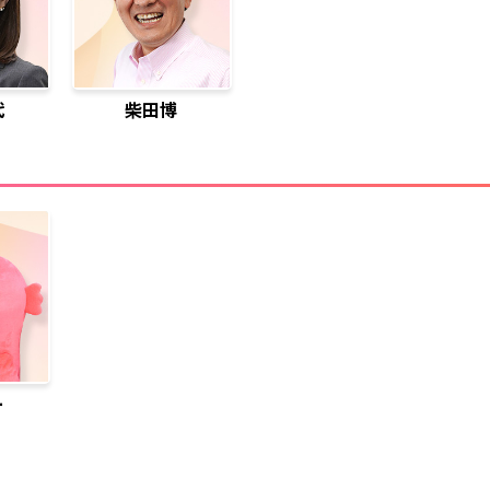
代
柴田博
ー