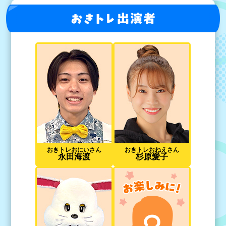
レ出演者
お
きト
おきトレおにいさん
おきトレおねえさん
永田海渡
杉原愛子