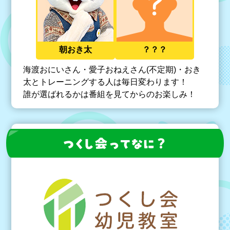
朝おき太
？？？
海渡おにいさん・愛子おねえさん(不定期)・おき
太とトレーニングする人は毎日変わります！
誰が選ばれるかは番組を見てからのお楽しみ！
会
？
つ
く
し
っ
てなに