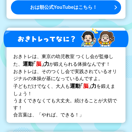
おは朝公式YouTube
はこちら！
？
お
きトレっ
てなに
おきトレは、東京の幼児教室 つくし会が監修し
運
動
「
脳
」
力
た、
が鍛えられる体操なんです！
おきトレは、そのつくし会で実践されているオリ
ジナルの体操が基になっているんですよ。
運
動
「
脳
」
力
子どもだけでなく、大人も
を鍛えま
しょう！
うまくできなくても大丈夫。続けることが大切で
す！
合言葉は、「やれば、できる！」