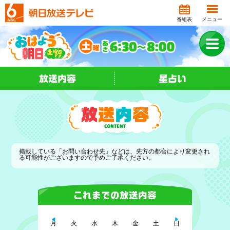
番組表
メニュー
放送内容
星占い
掲載している「お問い合わせ先」などは、先方の都合により変更され
る可能性がございますので予めご了承ください。
これまでの放送内容
月
火
水
木
金
土
日