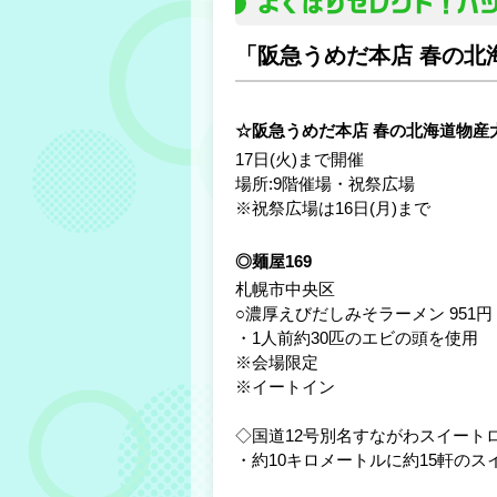
よくばりセレクト！ハ
「阪急うめだ本店 春の北
☆阪急うめだ本店 春の北海道物産
17日(火)まで開催
場所:9階催場・祝祭広場
※祝祭広場は16日(月)まで
◎麺屋169
札幌市中央区
○濃厚えびだしみそラーメン 951
・1人前約30匹のエビの頭を使用
※会場限定
※イートイン
◇国道12号別名すながわスイート
・約10キロメートルに約15軒のス