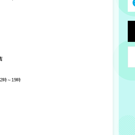
く
店
12時～19時