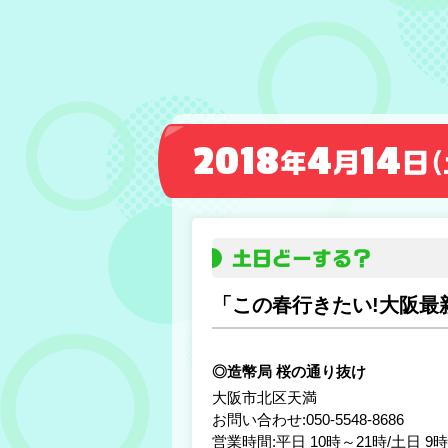
2018
4
14
年
月
日
（
土日どーする？
「この春行きたい!大阪最新
◎造幣局 桜の通り抜け
大阪市北区天満
お問い合わせ:050-5548-8686
営業時間:平日 10時～21時/土日 9