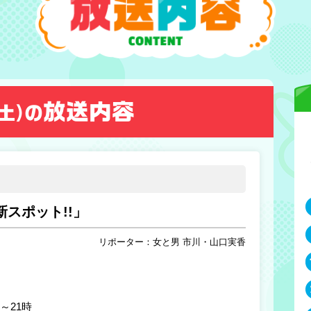
放送内容
土）
の
スポット!!」
リポーター：女と男 市川・山口実香
時～21時