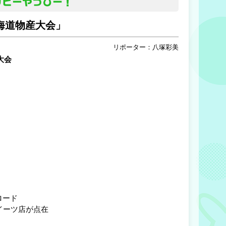
ッピーやっぴー！
海道物産大会」
リポーター：八塚彩美
大会
円
ロード
イーツ店が点在