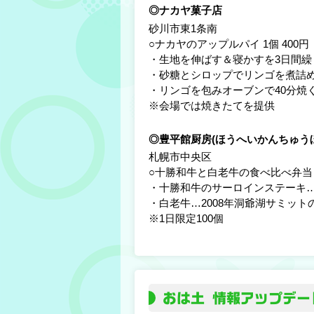
◎ナカヤ菓子店
砂川市東1条南
○ナカヤのアップルパイ 1個 400
・生地を伸ばす＆寝かすを3日間繰
・砂糖とシロップでリンゴを煮詰
・リンゴを包みオーブンで40分焼
※会場では焼きたてを提供
◎豊平館厨房(ほうへいかんちゅう
札幌市中央区
○十勝和牛と白老牛の食べ比べ弁当 
・十勝和牛のサーロインステーキ…
・白老牛…2008年洞爺湖サミット
※1日限定100個
おは土 情報アップデー