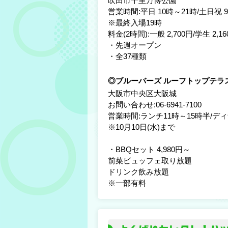
吹田市千里万博公園
営業時間:平日 10時～21時/土日祝 
※最終入場19時
料金(2時間):一般 2,700円/学生 2,1
・先週オープン
・全37種類
◎ブルーバーズ ルーフトップテラ
大阪市中央区大阪城
お問い合わせ:06-6941-7100
営業時間:ランチ11時～15時半/ディ
※10月10日(水)まで
・BBQセット 4,980円～
前菜ビュッフェ取り放題
ドリンク飲み放題
※一部有料