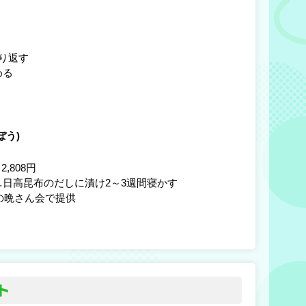
円
り返す
める
く
ぼう)
2,808円
日高昆布のだしに漬け2～3週間寝かす
の晩さん会で提供
ト