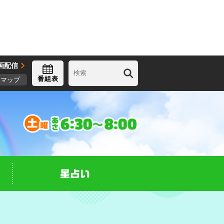
画配信
番組表
トマップ
星占い