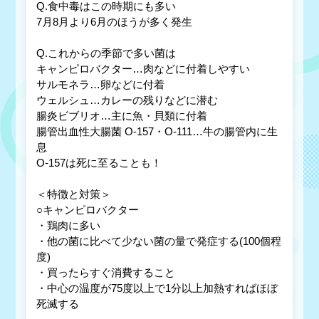
Q.食中毒はこの時期にも多い
7月8月より6月のほうが多く発生
Q.これからの季節で多い菌は
キャンピロバクター…肉などに付着しやすい
サルモネラ…卵などに付着
ウェルシュ…カレーの残りなどに潜む
腸炎ビブリオ…主に魚・貝類に付着
腸管出血性大腸菌 O-157・O-111…牛の腸管内に生
息
O-157は死に至ることも！
＜特徴と対策＞
○キャンピロバクター
・鶏肉に多い
・他の菌に比べて少ない菌の量で発症する(100個程
度)
・買ったらすぐ消費すること
・中心の温度が75度以上で1分以上加熱すればほぼ
死滅する