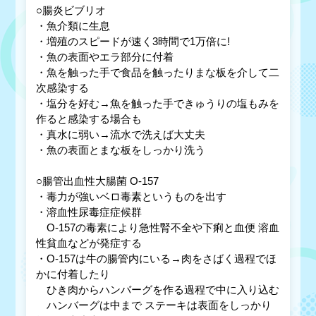
○腸炎ビブリオ
・魚介類に生息
・増殖のスピードが速く3時間で1万倍に!
・魚の表面やエラ部分に付着
・魚を触った手で食品を触ったりまな板を介して二
次感染する
・塩分を好む→魚を触った手できゅうりの塩もみを
作ると感染する場合も
・真水に弱い→流水で洗えば大丈夫
・魚の表面とまな板をしっかり洗う
○腸管出血性大腸菌 O-157
・毒力が強いベロ毒素というものを出す
・溶血性尿毒症症候群
O-157の毒素により急性腎不全や下痢と血便 溶血
性貧血などが発症する
・O-157は牛の腸管内にいる→肉をさばく過程でほ
かに付着したり
ひき肉からハンバーグを作る過程で中に入り込む
ハンバーグは中まで ステーキは表面をしっかり