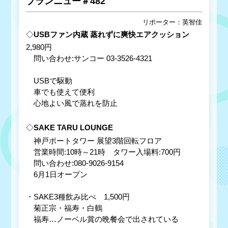
ブランニュー＃482
リポーター：英智佳
◇
USBファン内蔵 蒸れずに爽快エアクッション
2,980円
問い合わせ:サンコー 03-3526-4321
USBで駆動
車でも使えて便利
心地よい風で蒸れを防止
◇
SAKE TARU LOUNGE
神戸ポートタワー 展望3階回転フロア
営業時間:10時～21時 タワー入場料:700円
問い合わせ:080-9026-9154
6月1日オープン
・SAKE3種飲み比べ 1,500円
菊正宗・福寿・白鶴
福寿…ノーベル賞の晩餐会で出されている