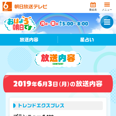
番組表
メニュー
放送内容
星占い
2019
6
3
放送内容
年
月
日
（月）
の
トレンドエクスプレス