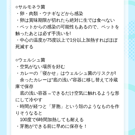
○サルモネラ菌
・卵・肉類・ウナギなどから感染
・卵は賞味期限が切れたら絶対に生では食べない
・ペットからの感染の可能性もあるので、ペットを
触ったあとは必ず手洗いを!
・中心の温度が75度以上で1分以上加熱すればほぼ
死滅する
○ウェルシュ菌
・空気がない場所を好む
・カレーの「寝かせ」はウェルシュ菌のリスクが!
余ったカレーは“底の浅い”容器に移し替えて冷蔵
庫で保存
底の浅い容器→できるだけ空気に触れるような形
にして冷やす
・時間が経つと「芽胞」という殻のようなものを作
りそうなると
100度で6時間加熱しても耐える
・芽胞ができる前に早めに保存を！