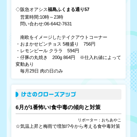
◇阪急オアシス
福島ふくまる通り57
営業時間:10時～23時
問い合わせ:06-6442-7631
南欧をイメージしたテイクアウトコーナー
・おまかせピンチョス 5種盛り 756円
・レモンビール クララ 594円
・仔豚の丸焼き 200g 864円 ※仕入れ値によって
変動あり
毎月29日 肉の日のみ
けさのクローズアップ
6月が1番怖い!食中毒の傾向と対策
リポーター：おちあやこ
☆気温上昇と梅雨で増加!?今から考える食中毒対策