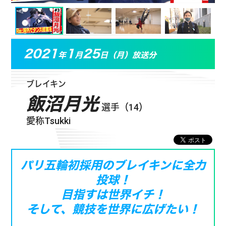
2021
1
25
年
月
日（月）放送分
ブレイキン
飯沼月光
選手（14）
愛称Tsukki
パリ五輪初採用のブレイキンに全力
投球！
目指すは世界イチ！
そして、競技を世界に広げたい！
Tsukki選手を
応援する！