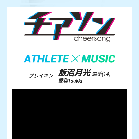
飯沼月光
選手(14)
ブレイキン
愛称Tsukki