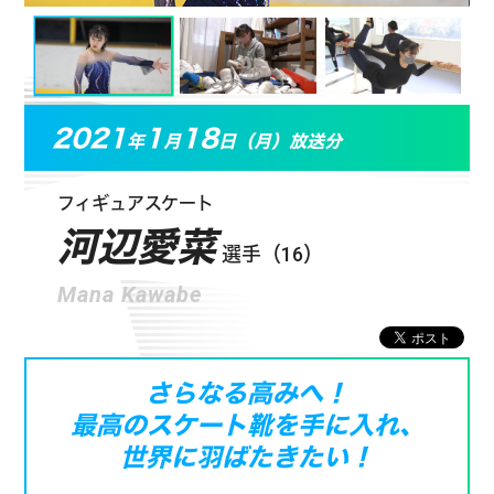
2021
1
18
年
月
日（月）放送分
フィギュアスケート
河辺愛菜
選手（16）
Mana Kawabe
さらなる高みへ！
最高のスケート靴を手に入れ、
世界に羽ばたきたい！