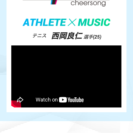
西岡良仁
テニス
選手(25)