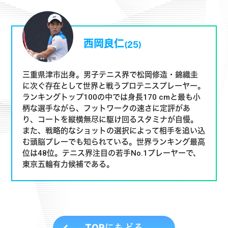
西岡良仁
(25)
三重県津市出身。男子テニス界で松岡修造・錦織圭
に次ぐ存在として世界と戦うプロテニスプレーヤー。
ランキングトップ100の中では身長170 cmと最も小
柄な選手ながら、フットワークの速さに定評があ
り、コートを縦横無尽に駆け回るスタミナが自慢。
また、戦略的なショットの選択によって相手を追い込
む頭脳プレーでも知られている。世界ランキング最高
位は48位。テニス界注目の若手No.1プレーヤーで、
東京五輪有力候補である。
TOPにもどる