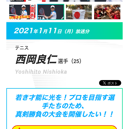
2021
1
11
年
月
日（月）放送分
テニス
西岡良仁
選手（25）
Yoshihito Nishioka
若き才能に光を！プロを目指す選
手たちのため、
真剣勝負の大会を開催したい！！